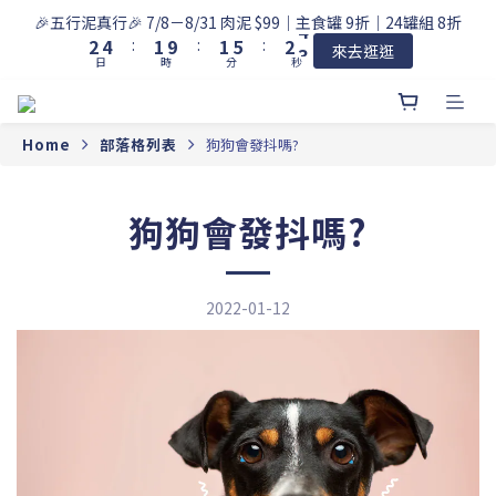
3
5
2
2
6
3
4
🎉五行泥真行🎉 7/8－8/31 肉泥 $99｜主食罐 9折｜24罐組 8折
2
4
:
1
9
:
1
5
:
2
3
來去逛逛
日
時
分
秒
1
3
0
8
0
4
1
2
0
2
7
3
0
1
1
6
2
0
0
5
1
Home
部落格列表
狗狗會發抖嗎?
4
0
3
2
狗狗會發抖嗎?
1
0
2022-01-12