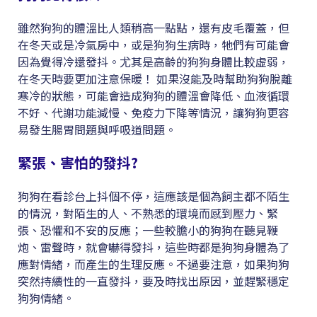
雖然狗狗的體溫比人類稍高一點點，還有皮毛覆蓋，但
在冬天或是冷氣房中，或是狗狗生病時，牠們有可能會
因為覺得冷還發抖。尤其是高齡的狗狗身體比較虛弱，
在冬天時要更加注意保暖！ 如果沒能及時幫助狗狗脫離
寒冷的狀態，可能會造成狗狗的體溫會降低、血液循環
不好、代謝功能減慢、免疫力下降等情況，讓狗狗更容
易發生腸胃問題與呼吸道問題。
緊張、害怕的發抖?
狗狗在看診台上抖個不停，這應該是個為飼主都不陌生
的情況，對陌生的人、不熟悉的環境而感到壓力、緊
張、恐懼和不安的反應；一些較膽小的狗狗在聽見鞭
炮、雷聲時，就會嚇得發抖，這些時都是狗狗身體為了
應對情緒，而產生的生理反應。不過要注意，如果狗狗
突然持續性的一直發抖，要及時找出原因，並趕緊穩定
狗狗情緒。