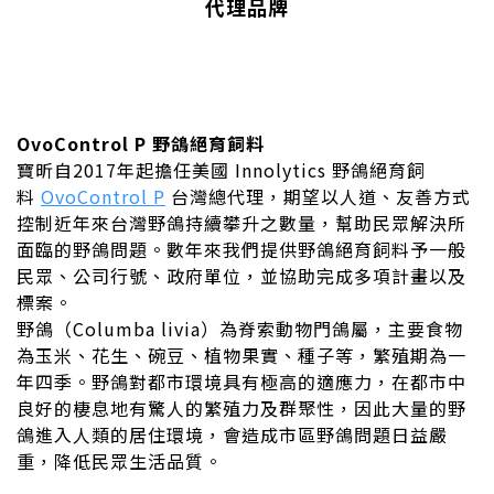
代理品牌
OvoControl P
野鴿絕育飼料
寶昕自2017年起擔任美國 Innolytics 野鴿絕育飼
料
OvoControl P
台灣總代理，期望以人道、友善方式
控制近年來台灣野鴿持續攀升之數量，幫助民眾解決所
面臨的野鴿問題。數年來我們提供野鴿絕育飼料予一般
民眾、公司行號、政府單位，並協助完成多項計畫以及
標案。
野鴿（Columba livia）為脊索動物門鴿屬，主要食物
為玉米、花生、碗豆、植物果實、種子等，繁殖期為一
年四季。野鴿對都市環境具有極高的適應力，在都市中
良好的棲息地有驚人的繁殖力及群聚性，因此大量的野
鴿進入人類的居住環境，會造成市區野鴿問題日益嚴
重，降低民眾生活品質。