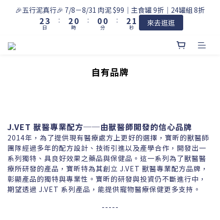
3
4
3
1
1
1
3
2
🎉五行泥真行🎉 7/8－8/31 肉泥 $99｜主食罐 9折｜24罐組 8折
2
3
:
2
0
:
0
0
:
2
1
來去逛逛
日
時
分
秒
1
2
1
1
0
0
1
0
0
0
自有品牌
J.VET
獸醫專業配方──由獸醫師開發的信心品牌
2014年，為了提供現有醫療處方上更好的選擇，寶昕的獸醫師
團隊經過多年的配方設計、技術引進以及產學合作，開發出一
系列獨特、具良好效果之藥品與保健品。這一系列為了獸醫醫
療所研發的產品，寶昕特為其創立 J.VET 獸醫專業配方品牌，
彰顯產品的獨特與專業性。寶昕的研發與投資仍不斷進行中，
期望透過 J.VET 系列產品，能提供寵物醫療保健更多支持。
-----