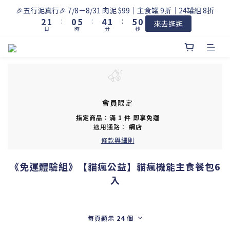
2
6
3
2
1
6
5
2
🎉五行泥真行🎉 7/8－8/31 肉泥 $99｜主食罐 9折｜24罐組 8折
1
5
2
1
:
0
5
:
4
1
:
0
來去逛逛
日
時
分
秒
4
1
0
4
3
0
3
0
3
2
2
2
1
1
1
0
0
0
會員
限定
指定商品：滿 1 件 即享免運
適用通路：
網店
條款與細則
《免運體驗組》【貓瘋公益】貓瘋機能主食餐包6
入
每頁顯示 24 個