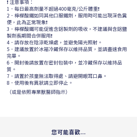
❗ 注意事項：
1．
每日最高劑量不超過400毫克/公斤體重❗
2．
檸檬酸鐵如同其他口服鐵劑，服用時可能出現深色糞
便，此為正常現象❗
3．
檸檬酸鐵可能促進含鋁製劑的吸收，不建議與含鋁鹽
製劑長期間合併服用❗
4．請存放在陰涼乾燥處，並避免陽光照射。
5．建議放置於冰箱冷藏保存以維持品質，並請盡速食用
完畢。
6．開封後請放置在密封包裝中，並冷藏保存以維持品
質。
7．請置於孩童
無法取得處、請避開眼耳口鼻。
8
．使用後有異狀請立即停止。
（或是依照專業獸醫師指示）
您可能喜歡...