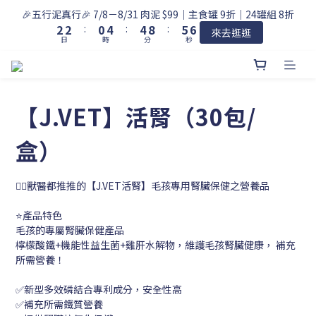
7
3
3
1
5
5
9
6
🎉五行泥真行🎉 7/8－8/31 肉泥 $99｜主食罐 9折｜24罐組 8折
6
2
2
:
0
4
:
4
8
:
5
來去逛逛
日
時
分
秒
5
1
1
3
3
7
4
4
0
0
2
2
6
3
3
1
1
5
2
2
0
0
4
1
1
3
0
【J.VET】活腎（30包/
0
2
1
盒）
0
👨‍⚕️獸醫都推推的【J.VET活腎】毛孩專用腎臟保健之營養品
⭐產品特色
毛孩的專屬腎臟保健產品
檸檬酸鐵+機能性益生菌+雞肝水解物，維護毛孩腎臟健康， 補充
所需營養！
✅新型多效磷結合專利成分，安全性高
✅補充所需鐵質營養