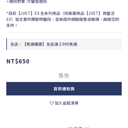
⭐適用對象 :犬貓皆適用
*目前【J.VET】EX 全系列商品（除推廣商品【J.VET】救靈活
EX）皆主要供應動物醫院，並無提供網路販售或報價，謝謝您的
支持！
全店，【免運優惠】全店滿＄990免運
NT$650
售完
貨到通知我
加入追蹤清單