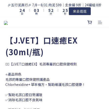
3
5
1
4
6
3
3
5
🎉五行泥真行🎉 7/8－8/31 肉泥 $99｜主食罐 9折｜24罐組 8折
2
4
:
0
3
:
5
2
:
2
4
來去逛逛
日
時
分
秒
1
3
2
4
1
1
3
0
2
1
3
0
0
2
1
0
2
1
0
1
0
0
【J.VET】口速癒EX
(30ml/瓶)
👨‍⚕️【J.VET口速癒EX】毛孩專屬的口腔保健噴劑
⭐產品特色
毛孩的專屬口腔保健照護產品
Chlorhexidine+ 草本複方，幫助維護毛孩口腔健康！
✅幫助毛孩口腔日常護理
✅消除毛孩口腔不良氣味