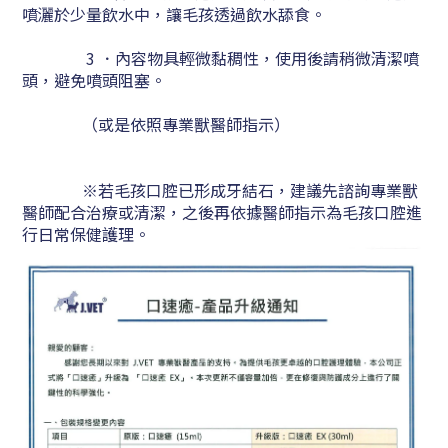
噴灑於少量飲水中
，讓毛孩透過
飲水舔食。
3
．內容物
具輕微黏稠性，使用後請稍微清潔
噴
頭，避免噴頭阻塞。
（或是依照專業獸醫師指示）
※
若
毛孩口腔已形成牙結石，建議先諮詢專業獸
醫師配合治療或清潔
，之後再依據醫師指示為毛孩口腔進
行日常保健護理。