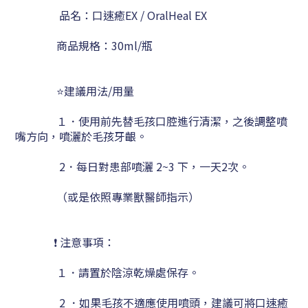
品名：口速癒EX / OralHeal EX
商品規格：30ml/瓶
⭐建議用法/用量
１．使用前先替毛孩口腔進行清潔
，之後
調整噴
嘴方向，噴灑於
毛孩
牙齦。
2．每日對患部噴灑 2~3 下，一天2次。
（或是依照專業獸醫師指示）
❗ 注意事項：
１
．請置於陰涼乾燥處保存
。
2 ．如果
毛孩
不適應使用噴頭，建議可將
口速癒