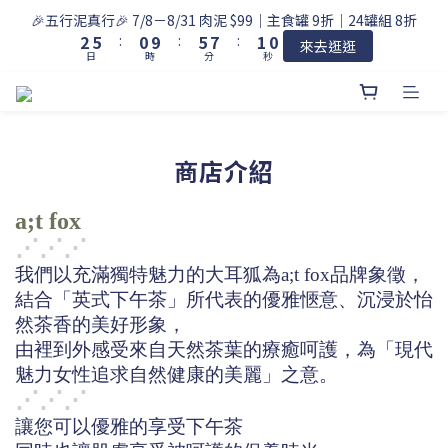
3
6
1
6
8
2
1
🎉五行泥真行🎉 7/8－8/31 肉泥 $99｜主食罐 9折｜24罐組 8折
2
5
:
0
9
:
5
7
:
1
0
來去逛逛
日
時
分
秒
1
4
8
4
6
0
0
3
7
3
5
2
6
2
4
1
5
1
3
0
4
0
2
商店介紹
3
1
2
0
1
a;t fox
0
⋰
⋰
⋰
我們以充滿獨特魅力的大耳狐為a;t fox品牌象徵，
結合「英式下午茶」所代表的優雅愜意、沉浸於怡
然茶香的美好形象，
由裡到外感受來自天然茶葉的療癒呵護，為「現代
魅力女性追求自然健康的美麗」之意。
⋰
⋰
⋰
讓您可以優雅的享受下午茶