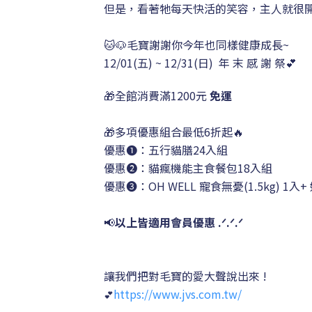
但是
，
看著牠每天快活的笑容，主人就很
🐱🐶毛寶謝謝你今年也同樣健康成長~
12/01(五)
~ 12/31(日)
年 末 感 謝 祭💕
🎁全館消費滿1200元
免運
🎁
多項優惠組合最低6折
起
🔥
優惠➊：五行貓膳24入組
優惠➋：貓瘋機能主食餐包18入組
優惠➌：OH WELL 寵食無憂(1.5kg) 1入+ 
📢
以上皆適用會員優惠 .ᐟ.ᐟ
.ᐟ
讓我們把對毛寶的愛
大聲
說出來 !
https://www.jvs.com.tw/
💕