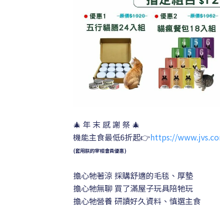
🎄 年 末 感 謝 祭 🎄
機能主食最低6折起👉
https://www.jvs.c
(套用朕的宰相會員優惠)
擔心牠著涼 採購舒適的毛毯、厚墊
擔心
牠無聊 買了滿屋子玩具陪牠玩
擔心牠營養 研讀好久資料
、慎選
主食