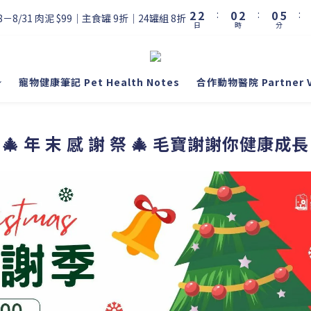
3
3
1
3
1
5
2
2
:
0
2
:
0
:
4
8－8/31 肉泥 $99｜主食罐 9折｜24罐組 8折
日
時
分
1
1
1
3
0
0
0
2
1
0
寵物健康筆記 Pet Health Notes
合作動物醫院 Partner Vet
🎄 年 末 感 謝 祭 🎄 毛寶謝謝你健康成長