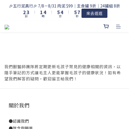
3
4
2
5
6
5
6
8
🎉五行泥真行🎉 7/8－8/31 肉泥 $99｜主食罐 9折｜24罐組 8折
2
3
:
1
4
:
5
4
:
5
7
來去逛逛
日
時
分
秒
1
2
0
3
4
3
4
6
0
1
2
3
2
3
5
0
1
2
1
2
4
0
1
0
1
3
0
0
2
1
0
我們獸醫師團隊將定期更新毛孩子常見的健康相關的資訊，以
隨手筆記的方式讓毛主人更能掌握毛孩子的健康狀況！如有希
望我們解答的疑問，歡迎留言給我們！
關於我們
●
認識我們
●
理念與願景