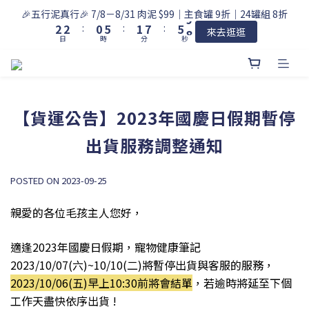
3
3
1
6
2
8
6
9
🎉五行泥真行🎉 7/8－8/31 肉泥 $99｜主食罐 9折｜24罐組 8折
2
2
:
0
5
:
1
7
:
5
8
來去逛逛
日
時
分
秒
1
1
4
0
6
4
7
0
0
3
5
3
6
2
4
2
5
1
3
1
4
0
2
0
3
【貨運公告】2023年國慶日假期暫停
1
2
0
1
出貨服務調整通知
0
POSTED ON 2023-09-25
親愛的各位毛孩主人您好，
適逢2023年國慶日假期，寵物健康筆記
2023/10/07(六)~10/10(二)
將暫停出貨與客服的服務
，
2023/10/06
(五
)
早上10:30前將會結單
，若逾時將延至下個
工作天盡快依序出貨 !