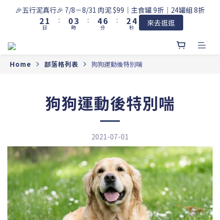
5
3
2
1
4
5
7
3
🎉五行泥真行🎉 7/8－8/31 肉泥 $99｜主食罐 9折｜24罐組 8折
4
2
1
:
0
3
:
4
6
:
2
3
來去逛逛
日
時
分
秒
1
0
2
3
5
1
2
0
1
2
4
0
1
0
1
3
0
0
2
Home
部落格列表
狗狗運動後特別喘
1
0
狗狗運動後特別喘
2021-07-01