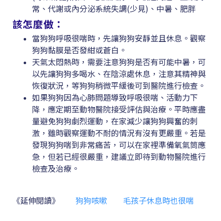
常、代謝或內分泌系統失調(少見)、中暑、肥胖
該怎麼做：
當狗狗呼吸很喘時，先讓狗狗安靜並且休息。觀察
狗狗黏膜是否發紺或蒼白。
天氣太悶熱時，需要注意狗狗是否有可能中暑，可
以先讓狗狗多喝水、在陰涼處休息，注意其精神與
恢復狀況，等狗狗稍微平緩後可到醫院進行檢查。
如果狗狗因為心肺問題導致呼吸很喘、活動力下
降，應定期至動物醫院接受評估與治療。平時應盡
量避免狗狗劇烈運動，在家減少讓狗狗興奮的刺
激，雖時觀察運動不耐的情況有沒有更嚴重。若是
發現狗狗喘到非常痛苦，可以在家裡準備氧氣筒應
急，但若已經很嚴重，建議立即待到動物醫院進行
檢查及治療。
《延伸閱讀》
狗狗咳嗽
毛孩子休息時也很
喘