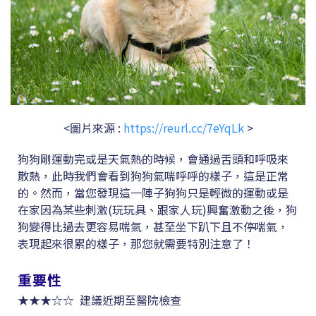
<圖片來源 :
https://reurl.cc/7eYqLk
>
狗狗剛運動完或是天氣熱的時候，會通過舌頭和呼吸來
散熱，此時我們會看到狗狗氣喘呼呼的樣子，這是正常
的。然而，當您發現這一陣子狗狗只是輕微的運動或是
在家因為某些刺激(玩玩具、跟家人玩)興奮激動之後，狗
狗變得比過去更容易喘氣，甚至坐下趴下且不停喘氣，
表現起來很累的樣子，那您就需要特別注意了！
重要性
★★★☆☆ 建議近期至醫院檢查