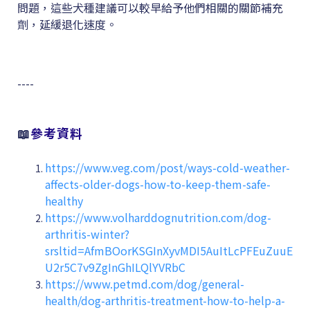
問題，這些犬種建議可以較早給予他們相關的關節補充
劑，延緩退化速度。
----
📖
參考資料
https://www.veg.com/post/ways-cold-weather-
affects-older-dogs-how-to-keep-them-safe-
healthy
https://www.volharddognutrition.com/dog-
arthritis-winter?
srsltid=AfmBOorKSGInXyvMDI5AuItLcPFEuZuuE
U2r5C7v9ZgInGhILQlYVRbC
https://www.petmd.com/dog/general-
health/dog-arthritis-treatment-how-to-help-a-