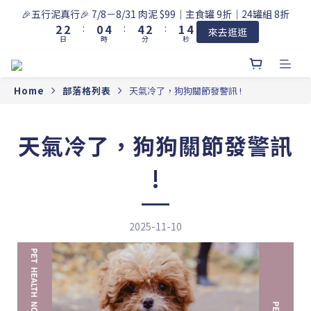
3
3
1
5
5
3
2
5
🎉五行泥真行🎉 7/8－8/31 肉泥 $99｜主食罐 9折｜24罐組 8折
2
2
:
0
4
:
4
2
:
1
4
來去逛逛
日
時
分
秒
1
1
3
3
1
0
3
0
0
2
2
0
2
1
1
1
0
0
0
Home
部落格列表
天氣冷了，狗狗關節發警訊 !
天氣冷了，狗狗關節發警訊
!
2025-11-10