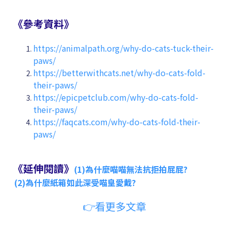
《參考資料》
https://animalpath.org/why-do-cats-tuck-their-
paws/
https://betterwithcats.net/why-do-cats-fold-
their-paws/
https://epicpetclub.com/why-do-cats-fold-
their-paws/
https://faqcats.com/why-do-cats-fold-their-
paws/
《延伸閱讀》
(1)
為什麼喵喵無法抗拒拍屁屁?
(2)
為什麼紙箱如此深受喵皇愛戴?
👉看更多文章