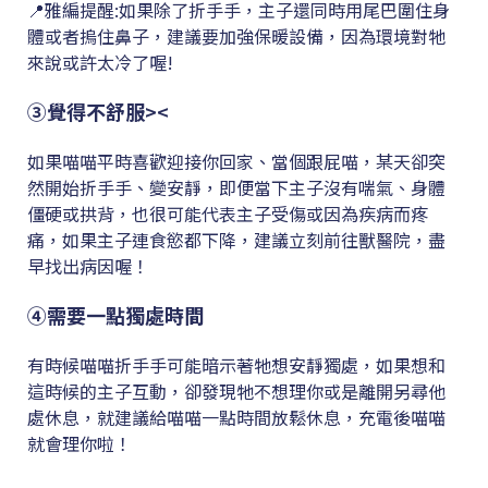
📍雅編提醒:如果除了折手手，主子還同時用尾巴圍住身
體或者摀住鼻子，建議要加強保暖設備，因為環境對牠
來說或許太冷了喔!
③覺得不舒服><
如果喵喵平時喜歡迎接你回家、當個跟屁喵，某天卻突
然開始折手手、變安靜，即便當下主子沒有喘氣、身體
僵硬或拱背，也很可能代表主子受傷或因為疾病而疼
痛，如果主子連食慾都下降，建議立刻前往獸醫院，盡
早找出病因喔！
④需要一點獨處時間
有時候喵喵折手手可能暗示著牠想安靜獨處，如果想和
這時候的主子互動，卻發現牠不想理你或是離開另尋他
處休息，就建議給喵喵一點時間放鬆休息，充電後喵喵
就會理你啦！