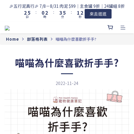
3
6
1
3
4
6
2
3
🎉五行泥真行🎉 7/8－8/31 肉泥 $99｜主食罐 9折｜24罐組 8折
2
5
:
0
2
:
3
5
:
1
2
來去逛逛
日
時
分
秒
1
4
1
2
4
0
1
0
3
0
1
3
0
2
0
2
1
1
Home
部落格列表
喵喵為什麼喜歡折手手?
0
0
喵喵為什麼喜歡折手手?
2022-11-24