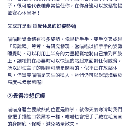
子，很可能代表牠非常信任你，在你身邊可以放鬆警惕
並安心休息喔！
又或許是個
睡覺休息的好姿勢🤔
喵喵睡覺會總有很多姿勢，像是折手手、雙手交叉或是
「母雞蹲」等等。有研究發現，當喵喵以折手手的姿勢
睡覺時，可以利用上半身的力量輕鬆地將自己推到四肢
上，讓牠們在必要時可以快速的站起來面對任何威脅，
所以即使主子的眼睛可能是閉著的、似乎正在放鬆休
息，但畢竟喵喵是天生的獵人，牠們仍可以對環境處於
高度戒備狀態喔!
②覺得冷想保暖
喵喵身體主要散熱的位置是腳掌，就像天氣寒冷時我們
會把手插進口袋禦寒一樣，喵喵也會把手手藏在毛茸茸
的身體底下保暖、避免熱量散失。