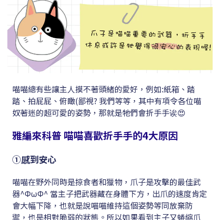
喵喵總有些讓主人摸不著頭緒的愛好，例如:紙箱、踏
踏、拍屁屁、俯瞰(鄙視? 我們等等，其中有項令各位喵
奴著迷的超可愛的姿勢，那就是牠們會折手手诶😍
雅編來科普 喵喵喜歡折手手的4大原因
①感到安心
喵喵在野外同時是掠食者和獵物，爪子是攻擊的最佳武
器^ΦωΦ^ 當主子把武器藏在身體下方，出爪的速度肯定
會大幅下降，也就是說喵喵維持這個姿勢等同放棄防
禦，也是相對脆弱的狀態。所以如果看到主子又蜷縮爪