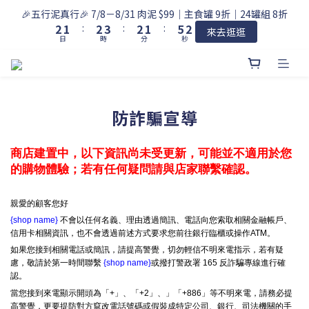
3
2
3
4
3
2
6
3
🎉五行泥真行🎉 7/8－8/31 肉泥 $99｜主食罐 9折｜24罐組 8折
2
1
:
2
3
:
2
1
:
5
2
來去逛逛
日
時
分
秒
1
0
1
2
1
0
4
1
0
0
1
0
3
0
0
2
1
0
防詐騙宣導
商店建置中，以下資訊尚未受更新，可能並不適用於您
的購物體驗；若有任何疑問請與店家聯繫確認。
親愛的顧客您好
{shop name}
不會以任何名義、理由透過簡訊、電話向您索取相關金融帳戶、
信用卡相關資訊，也不會透過前述方式要求您前往銀行臨櫃或操作ATM。
如果您接到相關電話或簡訊，請提高警覺，切勿輕信不明來電指示，若有疑
慮，敬請於第一時間聯繫
{shop name}
或撥打警政署 165 反詐騙專線進行確
認。
當您接到來電顯示開頭為「+」、「+2」、」「+886」等不明來電，請務必提
高警覺，更要提防對方竄改電話號碼或假裝成特定公司、銀行、司法機關的手