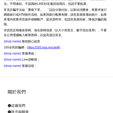
法。不明連結、不認識的LINE好友邀請或簡訊，也請不要點選。
常見詐騙手法如「重複下單」、「誤設分期付款」以取信消費者，再要求進行
網路銀行或ATM操作流程。如果與銀行帳務有關，請您直接致電給銀行，如果
來電內容要求您操作相關帳戶、提供資料等，也請您直接拒絕，降低詐騙的風
險。
亦請您定期修改密碼、強化密碼強度（以大小寫英文、數字混合使用）、不要
在公用電腦輸入帳號密碼，以提高資訊安全。
{shop name}
敬祝順心如意
165全民防騙網：
https://165.npa.gov.tw/#/
{shop name}
客服專線：
{shop name}
Line@帳號：
{shop name}
客服信箱：
關於我們
●
認識我們
●
理念與願景