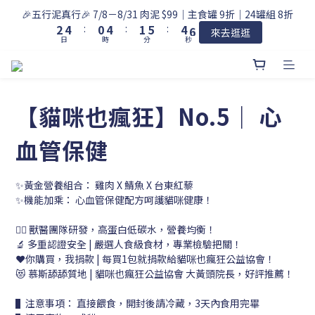
3
5
1
5
2
6
5
6
🎉五行泥真行🎉 7/8－8/31 肉泥 $99｜主食罐 9折｜24罐組 8折
2
4
:
0
4
:
1
5
:
4
5
來去逛逛
日
時
分
秒
1
3
3
0
4
3
4
0
2
2
3
2
3
1
1
2
1
2
0
0
1
0
1
0
0
【貓咪也瘋狂】No.5｜ 心
血管保健
✨黃金營養組合： 雞肉 X 鯖魚 X 台東紅藜
✨機能加乘： 心血管保健配方呵護貓咪健康！
👨‍⚕️ 獸醫團隊研發，高蛋白低碳水，營養均衡！
🔬 多重認證安全 | 嚴選人食級食材，專業檢驗把關！
❤️你購買，我捐款 | 每買1包就捐款給貓咪也瘋狂公益協會！
😻 慕斯舔舔質地 | 貓咪也瘋狂公益協會 大黃頭院長，好評推薦！
▌注意事項： 直接餵食，開封後請冷藏，3天內食用完畢