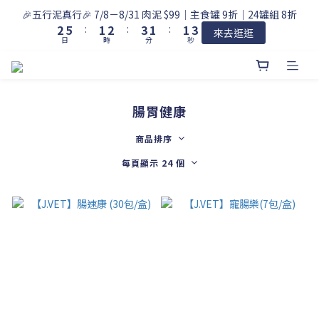
3
6
2
3
4
2
2
4
🎉五行泥真行🎉 7/8－8/31 肉泥 $99｜主食罐 9折｜24罐組 8折
2
5
:
1
2
:
3
1
:
1
3
來去逛逛
日
時
分
秒
1
4
0
1
2
0
0
2
0
3
0
1
1
2
0
0
1
0
腸胃健康
商品排序
每頁顯示 24 個