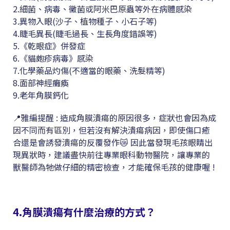
2.細菌、病毒、黴菌或阿米巴原蟲等外在病體感染
3.異物入眼(沙子、植物種子、小石子等)
4.睫毛異長(睫毛過長、生長角度錯誤等)
5.《乾眼症》併發症
6.《貓皰疹病毒》感染
7.化學藥品灼傷(不適當的眼藥、洗髮精等)
8.面部神經癱瘓
9.老年角膜鈣化
📍雅編提醒 : 造成角膜潰瘍的原因很多，症狀也會因為成
因不同而有區別，但若沒有解決潰瘍病因，即使傷口癒
合還是會誘發潰瘍的反覆發作😿 因此當發現毛孩眼睛出
現異狀時，建議盡快前往專業眼科動物醫院，讓專業的
獸醫師為牠做仔細的精密檢查，才能確保毛孩的健康喔 !
4.角膜潰瘍有什麼治療的方式？