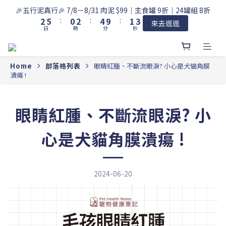
3
6
1
3
5
2
4
🎉五行泥真行🎉 7/8－8/31 肉泥 $99｜主食罐 9折｜24罐組 8折
2
5
:
0
2
:
4
9
:
1
3
來去逛逛
日
時
分
秒
1
4
1
3
8
0
2
0
3
0
2
7
1
2
1
6
0
1
0
5
Home
部落格列表
眼睛紅腫、不斷流眼淚? 小心是犬貓角膜
潰瘍 !
0
4
3
2
眼睛紅腫、不斷流眼淚? 小
1
0
心是犬貓角膜潰瘍 !
2024-06-20