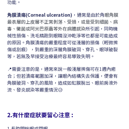
功能。
角膜潰瘍(Corneal ulceration)
，通常是由於角
眼角膜
最表層的上皮層不正常剝落、受損
，
或是受到細菌、病
毒、黴菌或阿米巴原蟲等外在病體感染
所引起，同時機
械性損傷
、
洗毛精跑到眼睛沒沖乾淨等也都是可能造成
的原因。角膜潰瘍的嚴重程度可從淺層的損傷（輕微擦
傷或刮痕），到嚴重的深層角膜破洞、穿孔、眼球破裂
等，若無及早接受治療最終容易導致失明。
📍需要注意的是，通常來說一般淺層擦傷可在1週內癒
合；但若潰瘍範圍加深，讓眼內結構失去保護，便會有
角膜破洞、穿孔的風險，造成如虹膜脫出、眼前房液外
流、發炎感染等嚴重情況😥
2.有什麼症狀要留心注意 :
1.長時間眯眼或閉眼