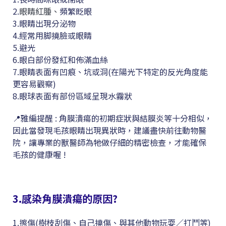
2.
眼睛紅腫、
頻繁眨眼
3.眼睛出現分泌物
4.經常用脚撓臉或眼睛
5.避光
6.眼白部份發紅和佈滿血絲
7.眼睛表面有凹痕、坑或洞(在陽光下特定的反光角度能
更容易觀察)
8.眼球表面有部份區域呈現水霧狀
📍雅編提醒 : 角膜潰瘍的初期症狀與結膜炎等十分相似，
因此當發現毛孩眼睛出現異狀時，建議盡快前往動物醫
院，讓專業的獸醫師為牠做仔細的精密檢查，才能確保
毛孩的健康喔 !
3.感染角膜潰瘍的原因?
1.擦傷(樹枝刮傷、自己撓傷、與其他動物玩耍／打鬥等)