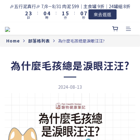
3
4
1
5
2
6
1
7
🎉五行泥真行🎉 7/8－8/31 肉泥 $99｜主食罐 9折｜24罐組 8折
2
3
:
0
4
:
1
5
:
0
6
來去逛逛
日
時
分
秒
1
2
3
0
4
5
0
1
2
3
4
0
1
2
3
0
1
2
Home
部落格列表
為什麼毛孩總是淚眼汪汪?
0
1
0
為什麼毛孩總是淚眼汪汪?
2024-08-13