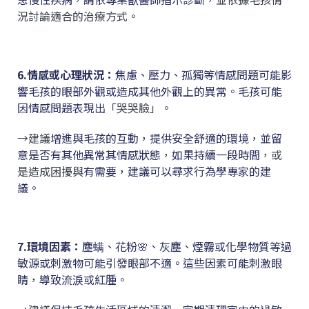
況討論適合的治療方式
。
6.情感或心理狀況
：
焦慮、壓力、孤獨等情感問題可能影
響毛孩的眼部外觀或造成其他外觀上的異常。毛孩可能
因情感問題表現出
「哭哭臉」
。
→建議
增進與毛孩的互動，提供安全舒適的環境，並留
意是否有其他異常其情感狀態
，
如果持續一段時間
，或
是造成困擾與
有需要，建議可以尋求行為學專家的建
議。
7.環境因素
：
塵螨、花粉🌸、灰塵、煙霧或化學物質等過
敏源或刺激物可能引發眼部不適。這些因素可能刺激眼
睛，導致流淚或紅腫。