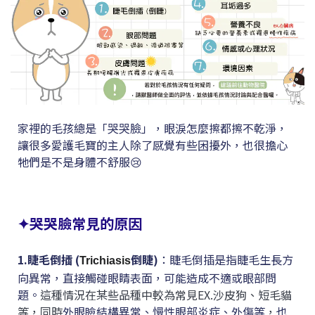
家裡的毛孩總是「哭哭臉」，眼淚怎麼擦都擦不乾淨，
讓很多愛護毛寶的主人除了感覺有些困擾外，也很擔心
牠們是不是身體不舒服😢
✦
哭哭臉常見的原因
1.睫毛倒插 (
倒睫)
：睫毛倒插是指睫毛生長方
Trichiasis
向異常，直接觸碰眼睛表面，可能造成不適或眼部問
題。
這種情況在某些品種中較為常見EX.沙皮狗、短毛貓
等，同時
外眼瞼結構異常、慢性眼部炎症、外傷等
，
也