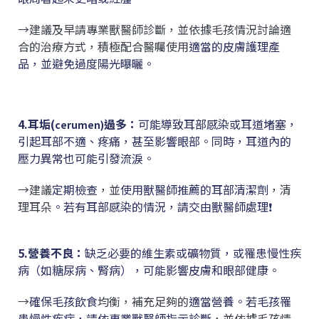
→建議
及早請專業獸醫師診斷，並依據毛孩情況討論適
合的治療方式，積極
配合醫囑使用
適當的皮膚護理產
品，並避免過度陽光曝曬。
4.耳垢(
過多
：
可能導致耳部感染或耳道堵塞，
cerumen)
引起耳部不適、疼痛，甚至影響眼部。同時，耳道內的
壓力異常也可能引發流淚。
→建議
定期檢查
，並
使用獸醫師推薦的耳部清潔劑
，清
理耳朵
。若有耳部感染的情況，請交由獸醫師處理❗
5.營養不良
：
缺乏必要的維生素或礦物質，或罹患慢性疾
病（如糖尿病、腎病），可能影響皮膚和眼部健康。
→
確保毛孩飲食
均衡，補充足夠的
適當營養。若毛孩罹
患慢性疾病，請依專業獸醫師指示診斷
，並依據毛孩情