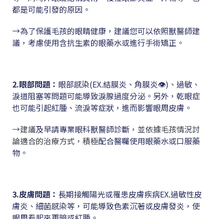
都是可能引發的原因。
→為了保護毛孩的眼睛健康，建議您可以依照獸醫師建
議，考慮使用含抗生素的眼藥水或進行手術矯正。
2.眼部問題
：
眼部感染(EX.結膜炎、角膜炎👁️)、過敏、
淚道阻塞等問題可能導致淚腺過度分泌。另外，乾眼症
也可能引起紅腫、流淚等症狀，進而影響眼周皮膚。
→建議
及早請專業眼科獸醫師診斷
，並依據毛孩情況討
論適合的治療方式，積極
配合醫囑使用眼藥水或口服藥
物。
3.皮膚問題
：
長期接觸陽光或罹患皮膚疾病EX.過敏性皮
膚炎、細菌感染等，可能導致色素沉著或皮膚發炎，使
眼周看起來更暗或紅腫。