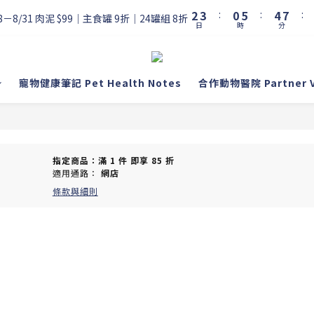
3
4
1
6
5
8
2
3
:
0
5
:
4
7
:
8－8/31 肉泥 $99｜主食罐 9折｜24罐組 8折
日
時
分
1
2
4
3
6
0
1
3
2
5
0
2
1
4
1
0
3
寵物健康筆記 Pet Health Notes
合作動物醫院 Partner Vet
0
2
1
0
指定商品：滿 1 件 即享 85 折
適用通路：
網店
條款與細則