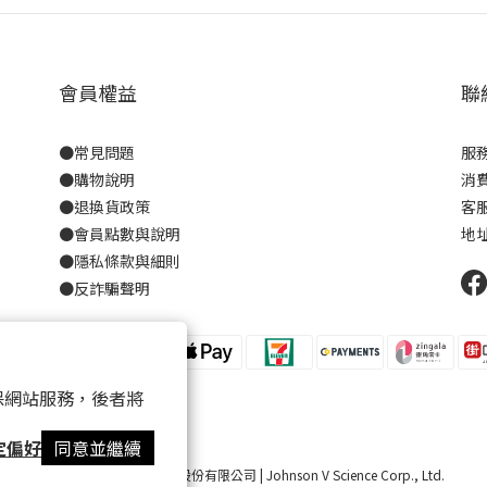
會員權益
聯
●
常見問題
服務
●
購物說明
消費
●
退換貨政策
客服
●
會員點數與說明
地
●
隱私條款與細則
●反詐騙聲明
 以確保網站服務，後者將
定偏好
同意並繼續
Copyright 2021 ©寶昕股份有限公司 | Johnson V Science Corp., Ltd.