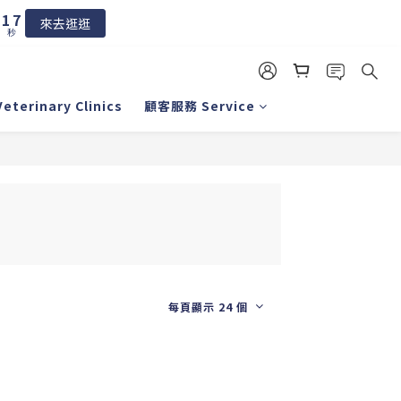
2
8
1
7
來去逛逛
秒
0
6
5
4
3
erinary Clinics
顧客服務 Service
2
1
0
每頁顯示 24 個