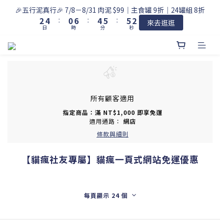
3
5
1
7
5
6
6
3
🎉五行泥真行🎉 7/8－8/31 肉泥 $99｜主食罐 9折｜24罐組 8折
2
4
:
0
6
:
4
5
:
5
2
來去逛逛
日
時
分
秒
1
3
5
3
4
4
1
0
2
4
2
3
3
0
1
3
1
2
2
0
2
0
1
1
1
0
0
0
所有顧客適用
指定商品：滿 NT$1,000 即享免運
適用通路：
網店
條款與細則
【貓瘋社友專屬】貓瘋一頁式網站免運優惠
每頁顯示 24 個