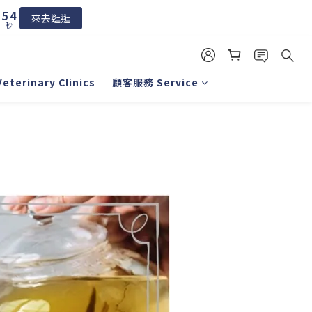
6
5
5
4
來去逛逛
秒
4
3
3
2
2
1
1
0
erinary Clinics
顧客服務 Service
0