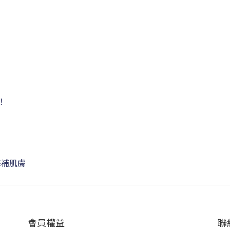
！
修補肌膚
會員權益
聯