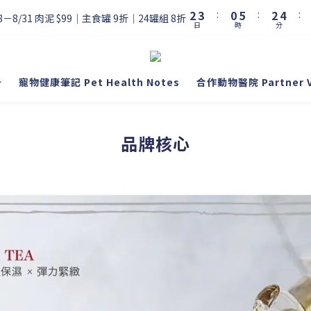
3
4
1
6
3
5
2
3
:
0
5
:
2
4
:
8－8/31 肉泥 $99｜主食罐 9折｜24罐組 8折
日
時
分
1
2
4
1
3
0
1
3
0
2
0
2
1
1
0
寵物健康筆記 Pet Health Notes
合作動物醫院 Partner Vet
0
品牌核心