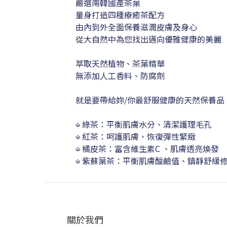
嚴選南韓國產茶葉
量身打造四種療癒茶配方
由內到外全面保養滋潤皮膚及身心
從大自然中為您找出邁向優雅健康的美麗
萃取天然植物、茶葉精華
無添加人工香料、防腐劑
就是要帶給妳/你最舒服健康的天然保養品
⫝ 綠茶：平衡肌膚水分、清潔護理毛孔
⫝
紅茶：呵護肌膚、恢復彈性緊緻
⫝
橘皮茶：富含維生素C 、肌膚透亮煥發
⫝
紫蘇葉茶：平衡肌膚酸鹼值、鎮靜舒緩
關於我們