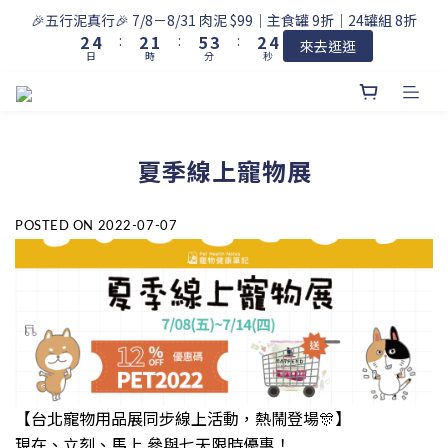
3
5
3
2
6
4
3
5
🎉五行泥真行🎉 7/8－8/31 肉泥 $99｜主食罐 9折｜24罐組 8折
2
4
:
2
1
:
5
3
:
2
4
來去逛逛
日
時
分
秒
1
3
1
0
4
2
1
3
0
2
0
3
1
0
2
1
2
0
1
0
1
0
0
夏季線上寵物展
POSTED ON 2022-07-07
【台北寵物用品展同步線上活動，熱鬧登場🎊】
現在、立刻、馬上 參與七天限時優惠！