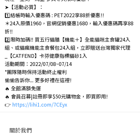
➤【活動必買】：
1️⃣結帳時輸入優惠碼 : PET2022享88折優惠!!
＊24入原價1960，官網促銷優惠1680，輸入優惠碼再享88
折‼️
2️⃣限時加碼‼ 買五行貓膳【機能＋】全能貓咪主食罐24入
組、或貓瘋機能主食餐包24入組，立即贈送台灣獨家代理
_【CATFEND】卡芬健康指標貓砂1入
活動期間：2022/07/08~07/14
*團隊隨時保持活動終止權利
偷偷告訴你... 更多好禮在這裡!
🔥 全館滿額免運
🔥 會員召募|註冊即享$50元購物金，即買即用!
https://lihi1.com/7CEyx
👉
關於我們