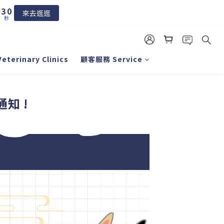
1
3
來去逛逛
0
秒
2
1
0
erinary Clinics
顧客服務 Service
知 !