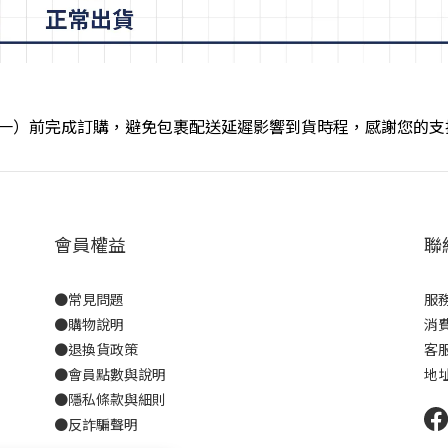
09（一）前完成訂購，避免
包裹配送延遲
影響到貨時程
，
感謝您的支
會員權益
聯
●
常見問題
服務
●
購物說明
消費
●
退換貨政策
客服
●
會員點數與說明
地
●
隱私條款與細則
●反詐騙聲明