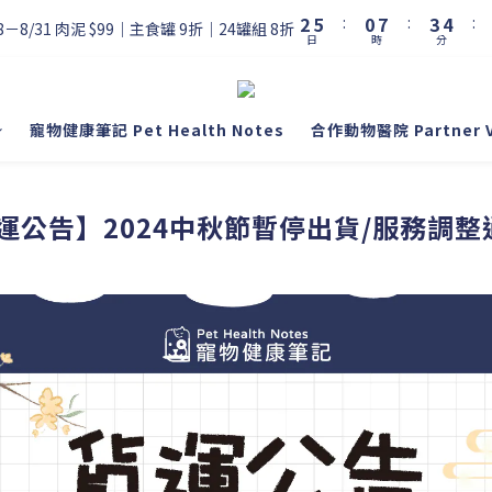
3
6
1
8
4
5
2
5
:
0
7
:
3
4
:
8－8/31 肉泥 $99｜主食罐 9折｜24罐組 8折
日
時
分
1
4
6
2
3
0
3
5
1
2
2
4
0
1
1
3
0
寵物健康筆記 Pet Health Notes
合作動物醫院 Partner Vet
0
2
1
0
運公告】2024中秋節暫停出貨/服務調整通