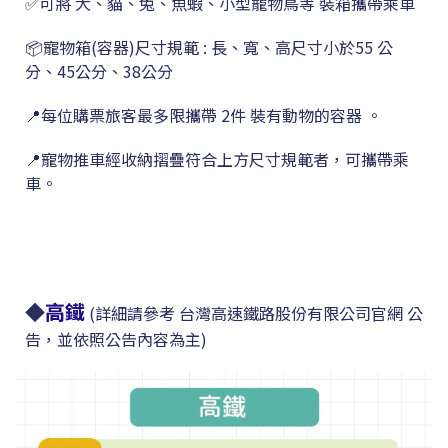
✅可將 犬、貓、兔、魚蝦、小型寵物鳥等 裝箱攜帶乘車
📦寵物箱(容器)尺寸
規範 :
長、寬、高尺寸小於55 公
分、45公分、38公分
📍
每位購票旅客最多限攜帶 2件
裝有動物的容器
。
📍
寵物推車經收納摺疊符合上方
尺寸
規範
者，可攜帶乘
車。
◆
高鐵
(詳細請參考 台灣高速鐵路股份有限公司官網 公
告，並依照公告內容為主)