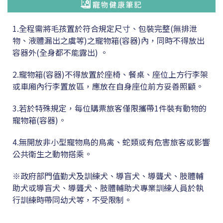
1.
全程需將毛孩置於符合規定尺寸
、
包裝完整(無排泄
物、液體漏出之虞等)之寵物箱(容器)內，同時不得放出
容器外(全身都不能露出) 。
2.
寵物箱
(容器)
不得放置於座椅、餐桌、座位上方行李架
或車廂內行李置放區，應放在自身座位前方妥善照顧
。
3.若於特殊規定，
每位購票旅客僅限攜帶1件裝有動物的
寵物箱
(容器)
。
4.無開放
非小型寵物鳥的鳥禽
、蛇類或有危害旅客或影響
公共衛生之動物搭乘。
※
政府部門值勤犬及訓練犬、導盲犬、導聾犬、肢體輔
助犬或導盲犬、導聾犬、肢體輔助犬專業訓練人員於執
行訓練時帶同幼犬等
，
不受限制。