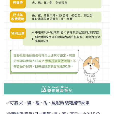
✅可將 犬、貓、龜、兔、魚蝦類 裝箱攜帶乘車
📦寵物箱(容器)尺寸
規範 :
長、寬、高尺寸小於55 公