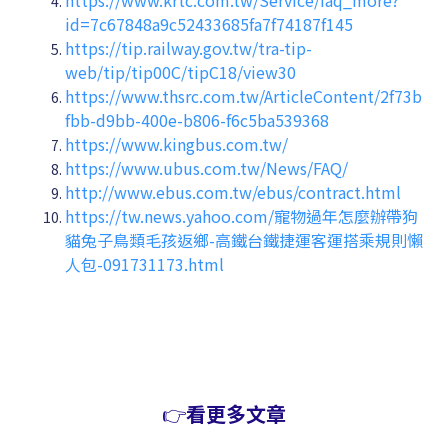
https://www.krtc.com.tw/Service/faq_more?
id=7c67848a9c52433685fa7f74187f145
https://tip.railway.gov.tw/tra-tip-
web/tip/tip00C/tipC18/view30
https://www.thsrc.com.tw/ArticleContent/2f73b
fbb-d9bb-400e-b806-f6c5ba539368
https://www.kingbus.com.tw/
https://www.ubus.com.tw/News/FAQ/
http://www.ebus.com.tw/ebus/contract.html
https://tw.news.yahoo.com/寵物過年怎麼辦帶狗
貓兔子鳥類毛孩返鄉-高鐵台鐵捷運客運搭乘規則懶
人包-091731173.html
👉
看更多文章