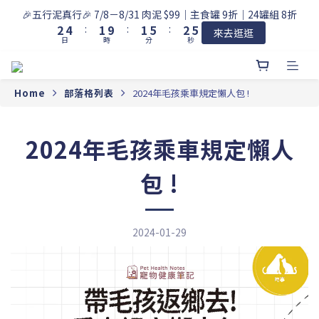
3
5
2
2
6
3
5
🎉五行泥真行🎉 7/8－8/31 肉泥 $99｜主食罐 9折｜24罐組 8折
2
4
:
1
9
:
1
5
:
2
4
來去逛逛
日
時
分
秒
1
3
0
8
0
4
1
3
0
2
7
3
0
2
1
6
2
1
0
5
1
0
Home
部落格列表
2024年毛孩乘車規定懶人包 !
4
0
3
2
2024年毛孩乘車規定懶人
1
0
包 !
2024-01-29