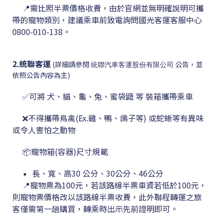
📍需
比照半票價格收費
，由於官網並
無明確說明可攜
帶的寵物類別
，
建議乘車前致電詢問國光客運客服中心
0800-010-138。
2.統聯客運
(詳細請參閱
公告，並
統聯汽車客運股份有限公司
依照公告內容為主)
✅可將 犬、貓、龜、兔、
蜜袋鼯 等
裝箱攜帶乘車
❌
不得攜帶鳥禽(Ex.雞、鴨、鴿子等) 或蛇蜥等有異味
或令人害怕之動物
📦寵物箱(容器)尺寸規範
長、寬、高30 公分、30公分、46公分
📍寵物票為100元
，若
該路線半票車資若低於100元，
則寵物票價格改以該路線半票收費，此外聯程轉運之旅
客僅需第一趟購買，轉乘時出示先前證明即可。