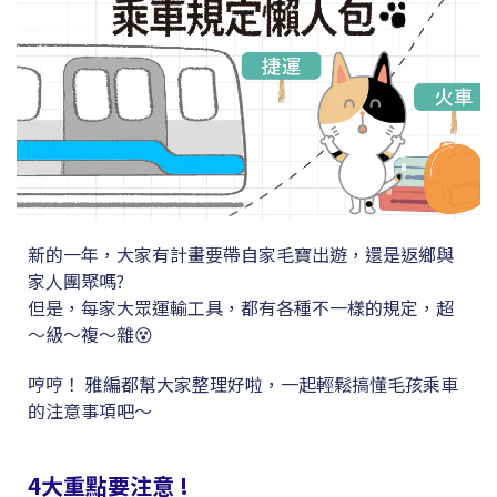
新的一年，大家有計畫要帶自家毛寶出遊，還是返鄉與
家人團聚嗎?
但是，​每家大眾運輸工具，都有各種不一樣的規定，​超
～級～複～雜​😵
哼哼！ 雅編都幫大家整理好啦，一起輕鬆搞懂毛孩乘車
的注意事項吧～
4大重點要注意 !