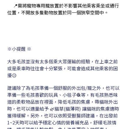
📍
需將
寵物專用籠
放置於不影響其他乘客乘坐或通行
位置，不開放多隻動物放置於同一個狹窄空間中。
※小提醒
※
大多毛孩並沒有太多搭乘大眾運輸的經驗，在上車之前
或是乘車時往往會十分緊張，可能會造成其他乘客的困
擾😥
建議除了為毛孩準備一個舒服的外出包/籠之外，也可以
準備一些毛孩喜歡的玩具、小毯子🧶等，有毛孩熟悉味
道的柔軟物品放在裡面，降低毛孩的焦慮
，
帶貓咪外出
時，也可以適量給予 🌿貓草(貓薄荷) 讓貓咪的焦慮適時
獲得緩解。
另外，也可以依照受獸醫師建議，在出發前
1~2天時可以給予穩定心情的營養補充品，舒緩毛孩情