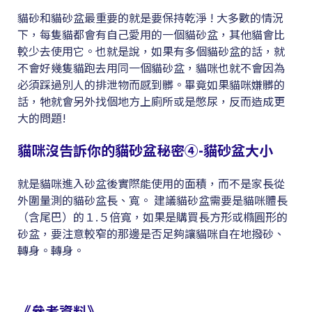
貓砂和貓砂盆最重要的就是要保持乾淨 ! 大多數的情況
下，每隻貓都會有自己愛用的一個貓砂盆，其他貓會比
較少去使用它。也就是說，如果有多個貓砂盆的話，就
不會好幾隻貓跑去用同一個貓砂盆，貓咪也就不會因為
必須踩過別人的排泄物而感到髒。畢竟如果貓咪嫌髒的
話，牠就會另外找個地方上廁所或是憋尿，反而造成更
大的問題!
貓咪沒告訴你的貓砂盆秘密④-貓砂盆大小
就是貓咪進入砂盆後實際能使用的面積，而不是家長從
外圍量測的貓砂盆長、寬。 建議貓砂盆需要是貓咪體長
（含尾巴）的１.５倍寬，如果是購買長方形或橢圓形的
砂盆，要注意較窄的那邊是否足夠讓貓咪自在地撥砂、
轉身。轉身。
《參考資料》