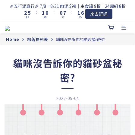
7
3
6
2
1
1
8
2
🎉五行泥真行🎉 7/8－8/31 肉泥 $99｜主食罐 9折｜24罐組 8折
6
2
5
:
1
0
:
0
7
:
1
來去逛逛
日
時
分
秒
5
1
4
0
6
0
4
0
3
5
3
2
4
2
1
3
Home
部落格列表
貓咪沒告訴你的貓砂盆秘密?
1
0
2
0
1
0
貓咪沒告訴你的貓砂盆秘
密?
2022-05-04