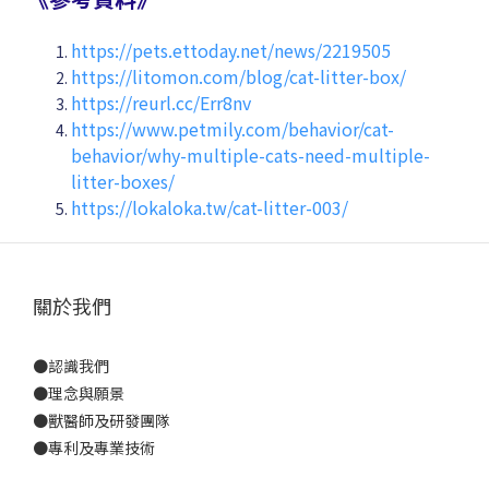
https://pets.ettoday.net/news/2219505
https://litomon.com/blog/cat-litter-box/
https://reurl.cc/Err8nv
https://www.petmily.com/behavior/cat-
behavior/why-multiple-cats-need-multiple-
litter-boxes/
https://lokaloka.tw/cat-litter-003/
關於我們
●
認識我們
●
理念與願景
●
獸醫師及研發團隊
●
專利及專業技術