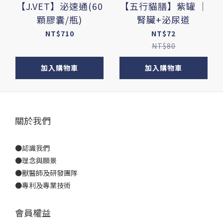
【J.VET】泌速通(60
【五行貓膳】紫罐 ｜
顆膠囊/瓶)
腎臟+泌尿道
NT$710
NT$72
NT$80
加入購物車
加入購物車
關於我們
●
認識我們
●
理念與願景
●
獸醫師及研發團隊
●
專利及專業技術
會員權益