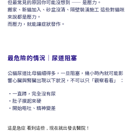
但最常見的原因你可能沒想到 —— 是壓力。
搬家、新貓加入、砂盆沒清、隔壁裝潢施工 這些對貓咪
來說都是壓力。
而壓力，就能讓症狀發作。
最危險的情況｜尿道阻塞
公貓尿道比母貓細得多，一旦阻塞，幾小時內就可能影
響心臟與腎臟出現以下狀況，不可以只「觀察看看」 ：
・一直蹲，完全沒有尿
・肚子摸起來硬
・開始嘔吐、精神變差
這是急症 看到這些，現在就出發去醫院！