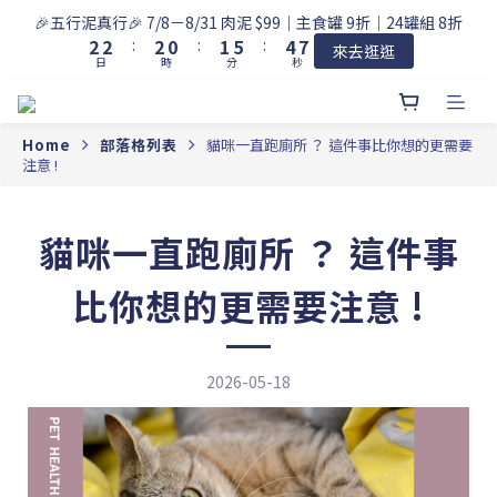
3
3
3
1
2
6
5
8
🎉五行泥真行🎉 7/8－8/31 肉泥 $99｜主食罐 9折｜24罐組 8折
2
2
:
2
0
:
1
5
:
4
7
來去逛逛
日
時
分
秒
1
1
1
0
4
3
6
0
0
0
3
2
5
2
1
4
1
0
3
Home
部落格列表
貓咪一直跑廁所 ？ 這件事比你想的更需要
注意 !
0
2
1
0
貓咪一直跑廁所 ？ 這件事
比你想的更需要注意 !
2026-05-18