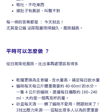
嘔吐、不吃東西
摸肚子有異狀、叫聲不對
每一條的答案都是 ： 今天就去 !
尤其是公貓 泌尿阻塞拖得越久，風險越高。
平時可以怎麼做 ？
從日常降低風險，比出事再處理容易得多
乾糧更換為主食罐 - 含水量高，補足每日飲水量
貓咪每天每公斤體重需要約 40-60ml 的水分。
一隻 4 公斤的貓咪，建議每日攝取約 160–240
ml，大約是一個馬克杯的量。
砂盆每天清——髒了貓咪不愛用，問題就來了 !
3找出壓力來源——這點比很多人以為的更重要