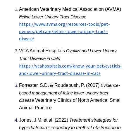
American Veterinary Medical Association (AVMA)
Feline Lower Urinary Tract Disease
https://www.avma.org/resources-tools/pet-
owners/petcare/feline-lower-urinary-tract-
disease
VCA Animal Hospitals
Cystitis and Lower Urinary
Tract Disease in Cats
https://vcahospitals.com/know-your-pet/cystitis-
and-lower-urinary-tract-disease-in-cats
Forrester, S.D. & Roudebush, P. (2007)
Evidence-
based management of feline lower urinary tract
Veterinary Clinics of North America: Small
disease
Animal Practice
Jones, J.M. et al. (2022)
Treatment strategies for
hyperkalemia secondary to urethral
obstruction in