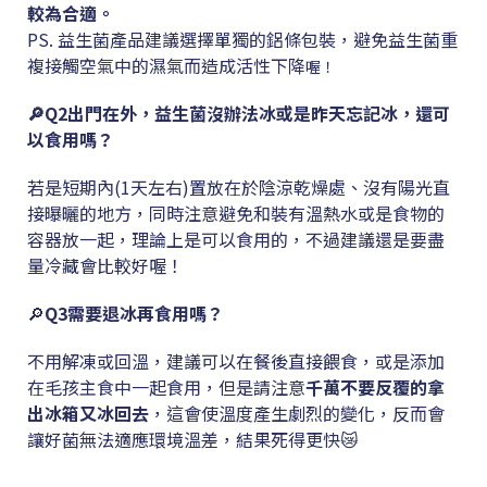
較為合適。
PS. 益生菌產品建議選擇單獨的鋁條包裝，避免益生菌重
複接觸空氣中的濕氣而造成活性下降
喔！
🔎
Q2
出門在外，益生菌沒辦法冰或是昨天忘記冰，還可
以食用嗎？
若是短期內(1天左右)置放在於陰涼乾燥處、沒有陽光直
接曝曬的地方，同時注意避免和裝有溫熱水或是食物的
容器放一起，理論上是可以食用的，不過建議還是要盡
量冷藏會比較好喔！
🔎
Q3
需要退冰再食用嗎？
不用解凍或回溫，建議可以在餐後直接餵食，或是添加
在毛孩主食中一起食用，但是請注意
千萬不要反覆的拿
出冰箱又冰回去
，這會使溫度產生劇烈的變化，反而會
讓好菌無法適應環境溫差，結果死得更快😿