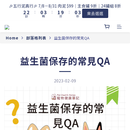
3
3
1
4
2
1
4
🎉五行泥真行🎉 7/8－8/31 肉泥 $99｜主食罐 9折｜24罐組 8折
2
2
:
0
3
:
1
9
:
0
3
來去逛逛
日
時
分
秒
1
1
2
0
8
2
0
0
1
7
1
0
6
0
5
Home
部落格列表
益生菌保存的常見QA
4
3
2
益生菌保存的常見QA
1
0
2023-02-09