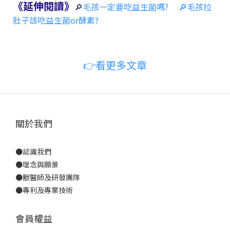
《延伸閱讀》
🔎
毛孩一定要吃益生菌嗎?
🔎毛孩拉
肚子該吃益生菌or酵素?
👉看更多文章
關於我們
●
認識我們
●
理念與願景
●
獸醫師及研發團隊
●
專利及專業技術
會員權益