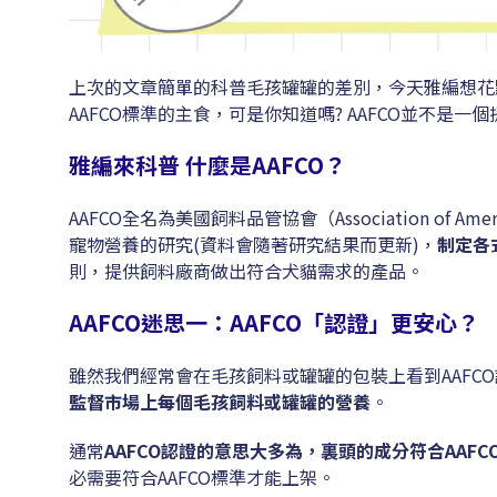
上次的文章簡單的科普毛孩罐罐的差別，今天雅編想花
AAFCO標準的主食，可是你知道嗎? AAFCO並不是一
雅編來科普 什麼是AAFCO？
AAFCO全名為美國飼料品管協會（Association of Am
寵物營養的研究(資料會隨著研究結
果而更新)，
制定各
則，提供飼料廠商做出符合犬貓需求的產品。
AAFCO迷思一：AAFCO「認證」更安心？
雖然我們經常會在毛孩飼料或罐罐的包裝上看到AAFC
監督市場上每個毛孩飼料或罐罐的營養
。
通常
AAFCO認證的意思大多為，裏頭的成分符合AAF
必需要符合AAFCO標準才能上架。