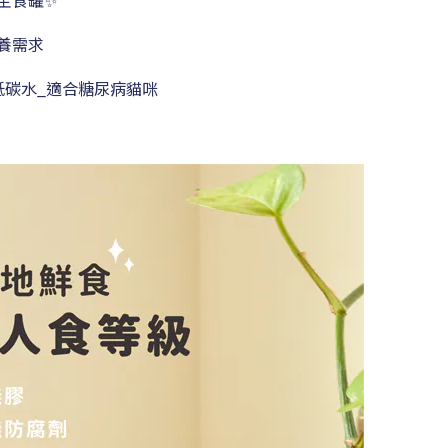
能主食罐✨
養需求
低碳水_適合糖尿病貓咪