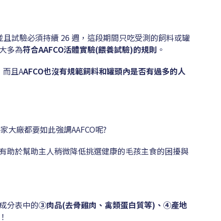
，並且試驗必須持續 26 週，這段期間只吃受測的飼料或罐
大多為
符合AAFCO活體實驗(餵養試驗)的規則
。
，而且A
AFCO
也沒有規範飼料和罐頭內是否有過多的人
家大廠都要如此強調AAFCO呢?
標準有助於幫助主人稍微降低挑選健康的毛孩主食的困擾與
成分表中的
③肉品(去骨雞肉、禽類蛋白質等)、④產地
！