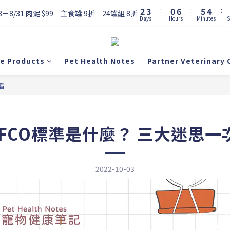
3
4
1
7
6
5
2
3
:
0
6
:
5
4
:
8－8/31 肉泥 $99｜主食罐 9折｜24罐組 8折
Days
Hours
Minutes
S
1
2
5
4
3
0
1
4
3
2
0
3
2
1
2
1
0
re Products
Pet Health Notes
Partner Veterinary C
1
0
0
看
AFCO標準是什麼？ 三大迷思一
2022-10-03