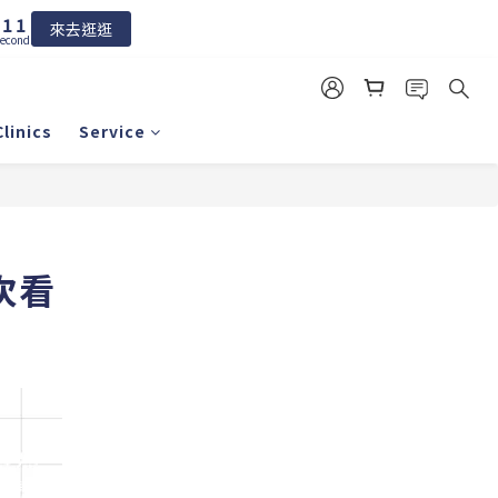
2
1
1
0
來去逛逛
econds
0
linics
Service
次看