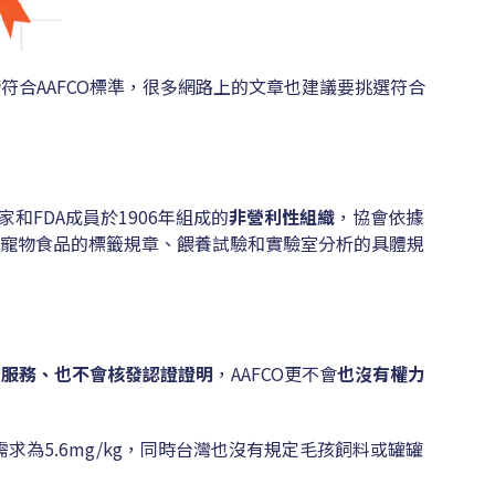
符合AAFCO標準，很多網路上的文章也建議要挑選符合
、科學家和FDA成員於1906年組成的
非營利性組織
，協會依據
寵物食品的標籤規章、餵養試驗和實驗室分析的具體規
查服務、也不會核發認證證明
，AAFCO更不會
也沒有權力
最低需求為5.6mg/kg，同時台灣也沒有規定毛孩飼料或罐罐