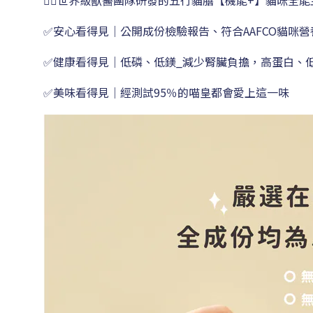
👨‍⚕️世界級獸醫團隊研發的五行貓膳【機能+】貓咪全
✅安心看得見｜公開成份檢驗報告、符合AAFCO貓咪營
✅健康看得見｜低磷、低鎂_減少腎臟負擔，高蛋白、
✅美味看得見｜經測試95％的喵皇都會愛上這一味