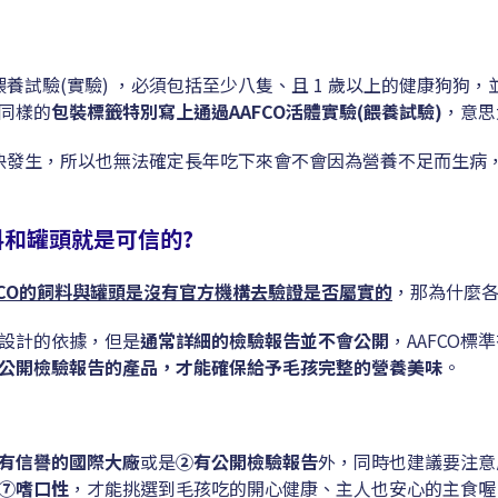
犬的餵養試驗(實驗) ，必須包括至少八隻、且 1 歲以上的健康狗狗
同樣的
包裝標籤特別寫上通過AAFCO活體實驗(餵養試驗)
，意思
麼快發生，所以也無法確定長年吃下來會不會因為營養不足而生病
料和罐頭就是可信的?
FCO的飼料與罐頭是沒有官方機構去驗證是否屬實的
，那為什麼各
方設計的依據，但是
通常詳細的檢驗報告並不會公開
，AAFCO
公開檢驗報告的產品，才能確保給予毛孩完整的營養美味
。
有信譽的國際大廠
或是
②有公開檢驗報告
外，同時也建議要注意
⑦嗜口性
，才能挑選到毛孩吃的開心健康、主人也安心的主食喔