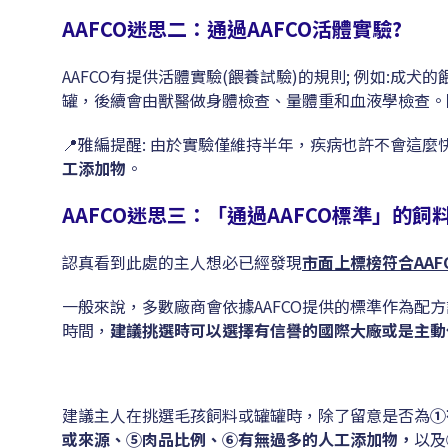
AAFCO迷思二：通過AAFCO活體實驗?
AAFCO有提供活體實驗(餵養試驗)的規則; 例如:成
罐，後續會由獸醫做身體檢查、量體重和血液學檢查。
📍雅編提醒: 由於實驗僅維持半年，疾病也許不會這
工添加物
。
AAFCO迷思三：「通過AAFCO標準」的飼
認真看到此處的主人想必已經發現
市面上標榜符合AA
一般來說，多數廠商會依據AAFCO提供的標準作為配
時間，
建議挑選時可以選擇有信譽的國際大廠或是主動
建議主人在挑選毛孩飼料或罐罐時，除了留意是否為
①
或來源、⑤肉品比例、⑥有無過多的人工添加物，
以及