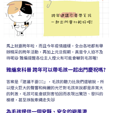
馬上就要跨年啦，而且今年疫情趨緩，全台各地都有舉
辦精采的跨年活動，再加上元旦假期，真是令人迫不及
待呢😆 雅編提醒各位主人煙火有可能會嚇到毛孩喔!
雅編來科普
跨年可以帶毛孩一起出門慶祝嗎?
答案是『建議不要🙅‍♀️』，毛孩的聽力比我們還敏銳，所
以煙火巨大的聲響和絢麗的光芒對毛孩來說都是非常大
的刺激，毛孩可能會感到害怕因而表現出驚恐、發抖的
模樣，甚至掙脫牽繩走失😿
為毛孩提供一個安靜、安全的避風港