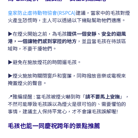
皇家防止虐待動物協會(RSPCA)
建議，當家中的毛孩對煙
火產生恐慌時，主人可以透過以下幾點幫助牠們適應。
▶在煙火開始之前，為毛孩
提供一個安靜、安全的避風
港，一個讓牠們感到掌控的地方
，並且當毛孩在待該區
域時，不要干擾牠們。
▶避免在施放煙花的時間遛毛孩。
▶煙火施放時關閉窗戶和窗簾，同時撥放音樂或電視來
掩蓋煙火的聲音。
📍雅編提醒 : 當毛孩被煙火嚇到時「
請不要馬上安撫
」，
不然可能導致毛孩誤以為煙火是很可怕的、需要懼怕的
事情，建議主人保持平常心，才不會讓毛孩誤解喔!
毛孩也能一同慶祝跨年的景點推薦