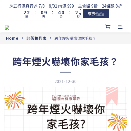
3
3
1
5
1
3
4
🎉五行泥真行🎉 7/8－8/31 肉泥 $99｜主食罐 9折｜24罐組 8折
2
2
:
0
9
:
4
0
:
2
3
來去逛逛
日
時
分
秒
1
1
8
3
1
2
0
0
7
2
0
1
6
1
0
5
0
Home
部落格列表
跨年煙火嚇壞你家毛孩？
4
3
2
跨年煙火嚇壞你家毛孩？
1
0
2021-12-30