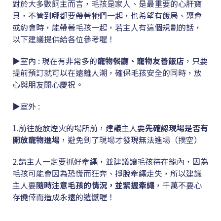
對於大多數飼主而言，毛孩是家人、是最重要的心肝寶
貝，不管到哪都要帶著牠們一起，也希望有飯局、聚會
或約會時，能帶著毛孩一起，若主人有這個規劃的話，
以下建議提供給各位參考喔！
▶室內 : 現在有非常多的
寵物餐廳、寵物友善飯店
，只要
提前預訂就可以在遠離人潮，確保毛孩安全的同時，放
心與朋友開心慶祝。
▶室外 :
1.前往施放煙火的場所前，建議主人要
先確認現場是否有
開放寵物進場
，避免到了現場才發現無法進場（撲空）
2.請主人一定要抓好牽繩，並建議讓毛孩待在籠內，因為
毛孩可能會因為恐慌而狂奔、掙脫牽繩走失，所以建議
主人要
隨時注意毛孩的情況，並緊握牽繩
，千萬不要心
存僥倖而造成永遠的遺憾喔！