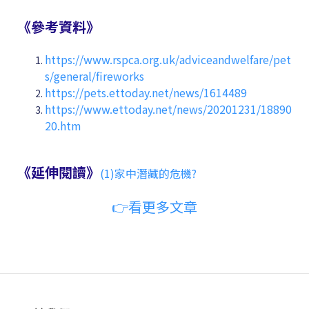
《參考資料》
https://www.rspca.org.uk/adviceandwelfare/pet
s/general/fireworks
https://pets.ettoday.net/news/1614489
https://www.ettoday.net/news/20201231/18890
20.htm
《延伸閱讀》
(1)家中潛藏的危機?
👉看更多文章