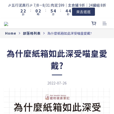
3
3
1
3
6
5
5
5
🎉五行泥真行🎉 7/8－8/31 肉泥 $99｜主食罐 9折｜24罐組 8折
2
2
:
0
2
:
5
4
:
4
4
來去逛逛
日
時
分
秒
1
1
1
4
3
3
3
0
0
0
3
2
2
2
2
1
1
1
1
0
0
0
Home
部落格列表
為什麼紙箱如此深受喵皇愛戴?
0
為什麼紙箱如此深受喵皇愛
戴?
2022-07-26