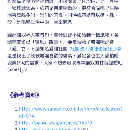
雖然這至今仍然是個謎，不過除樂上述理由之外，其中
一種理論認為，紙箱是用植物做的，更符合喵喵野生時
期喜歡躲樹洞、岩洞的天性，同時紙箱還可以撕、抓、
咬，是喵喵生活中的一大樂趣😻
雖然貓奴界人盡皆知，買什麼都不如給牠一個紙箱，各
國網友也已「徹底」證實，只要是個箱子喵喵咪都會
「愛」它，不過知名愛貓社團_
社團法人貓咪也瘋狂協會
還是找出了幾款喵喵喜歡的貓窩，滿足各位主人愛拍睡
姿美(?照的需求，大家不訪去吸取專業貓奴的甘苦經驗吧
(๑•̀ㅂ•́)و✧
《參考資料》
https://www.suncolor.com.tw/m/mArticle.aspx?
id=874
https://pansci.asia/archives/75579
https://dq.yam.com/post/13580