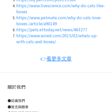
https://www.livescience.com/why-do-cats-like-
boxes
https://www.petmate.com/why-do-cats-love-
boxes-/article/a90149
https://pets.ettoday.net/news/463277
https://www.wired.com/2015/02/whats-up-
with-cats-and-boxes/
👉
看更多文章
關於我們
●
認識我們
●
理念與願景