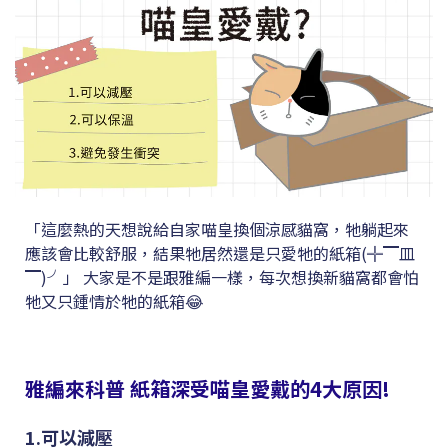
「這麼熱的天想說給自家喵皇換個涼感貓窩，牠躺起來
應該會比較舒服，結果牠居然還是只愛牠的紙箱(╬▔皿
▔)╯」 大家是不是跟雅編一樣，每次想換新貓窩都會怕
牠又只鍾情於牠的紙箱😂
雅編來科普
紙箱深受喵皇愛戴的4大原因!
1.可以減壓