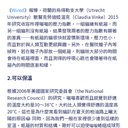
《
Wired
》報導，荷蘭的烏得勒支大學（Utrecht
University）獸醫克勞迪婭溫克（Claudia Vinke）2015
年研究收容所裡喵喵的壓力指數，一組貓擁有紙箱，而
另一組貓則沒有紙箱，結果發現兩者的壓力指數有顯著
的差異──有紙箱的貓很快就習慣新環境，壓力也小，
而且對於與人類互動更感興趣。另外，在醫院籠子內等
候時，若在籠子內部放一個紙箱，則貓咪大部分的時間
會待在紙箱裡面，而且測得的呼吸心跳也會隨著待在紙
箱內的時間逐漸和緩。
2.可以保溫
根據2006年美國國家研究委員會（the National
Research Council）的研究，喵喵喜歡而且感覺到舒適
的溫度大約是30～36℃，大約比人類覺得舒適的溫度高
20℃，這也是為什麼常看到貓趴在夏天的柏油路上曬太
陽的原因😂 同時，因為我們一般在家裡很少達到這樣的
室溫，紙箱的材質和結構，剛好可以迫使
蜷縮成球形
喵喵