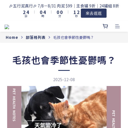
3
5
1
5
1
1
2
3
🎉五行泥真行🎉 7/8－8/31 肉泥 $99｜主食罐 9折｜24罐組 8折
2
4
:
0
4
:
0
0
:
1
2
來去逛逛
日
時
分
秒
1
3
3
0
1
0
2
2
0
1
1
0
0
Home
部落格列表
毛孩也會季節性憂鬱嗎？
毛孩也會季節性憂鬱嗎？
2025-12-08