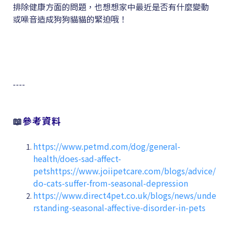
排除健康方面的問題，也想想家中最近是否有什麼變動
或噪音造成狗狗貓貓的緊迫哦！
----
📖
參考資料
https://www.petmd.com/dog/general-
health/does-sad-affect-
petshttps://www.joiipetcare.com/blogs/advice/
do-cats-suffer-from-seasonal-depression
https://www.direct4pet.co.uk/blogs/news/unde
rstanding-seasonal-affective-disorder-in-pets