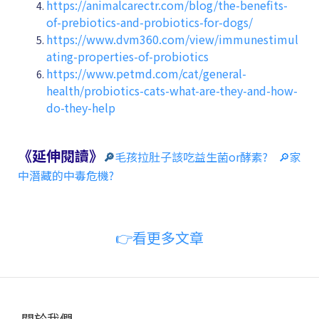
https://animalcarectr.com/blog/the-benefits-
of-prebiotics-and-probiotics-for-dogs/
https://www.dvm360.com/view/immunestimul
ating-properties-of-probiotics
https://www.petmd.com/cat/general-
health/probiotics-cats-what-are-they-and-how-
do-they-help
《延伸閱讀》
🔎
毛孩拉肚子該吃益生菌or酵素?
🔎家
中潛藏的中毒危機?
👉看更多文章
關於我們