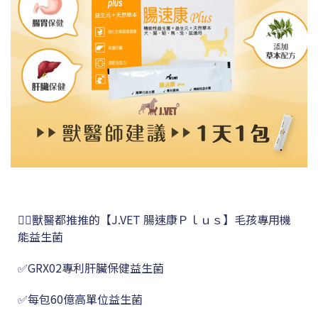
👨‍⚕️獸醫都推推的【J.VET 腸速康Ｐｌｕｓ】毛孩專用機
能益生菌
✅GRX02專利肝臟保健益生菌
✅每包60億高單位益生菌