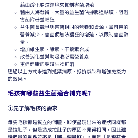
藉由酸化腸道還境來抑制害菌增殖
藉由人海戰術，大量的益生菌佔據腸道黏膜，阻礙
害菌附著並增殖
益生菌會競爭與害菌相同的營養和資源，當可用的
營養減少，害菌便無法猖狂的增殖，以限制害菌數
量。
增加維生素、酵素、干擾素合成
改善消化並幫助吸收必需營養素
重建健康的腸道生物群落
透過以上方式來達到抵禦病原、抵抗感染和增強免疫力
的效果。
毛孩有哪些益生菌適合補充呢?
①先了解毛孩的需求
每隻毛孩都是獨立的個體，即使呈現出來的症狀同樣都
是拉肚子，但是造成拉肚子的原因不見得相同，因此
建
議考量的重點並不是「哪一個最好」，而是「是否符合