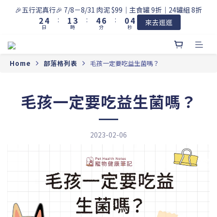
3
5
2
4
5
7
1
4
🎉五行泥真行🎉 7/8－8/31 肉泥 $99｜主食罐 9折｜24罐組 8折
2
4
:
1
3
:
4
6
:
0
3
來去逛逛
日
時
分
秒
1
3
0
2
3
5
2
0
2
1
2
4
1
1
0
1
3
0
0
0
2
Home
部落格列表
毛孩一定要吃益生菌嗎？
1
0
毛孩一定要吃益生菌嗎？
2023-02-06