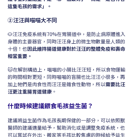
這隻毛孩的需求」。
②汪汪與喵喵大不同
🐶汪汪免疫系統有70%在胃腸道中，是防止病原體進入
身體的主要器官，同時汪汪身上的微生物數量是人類的
十倍！也
因此維持腸道健康對於汪汪的整體免疫和壽命
相當重要。
🐱在解剖構造上，喵喵的小腸比汪汪短，所以食物運輸
的時間相對更短，同時喵喵的盲腸也比汪汪小很多，再
加上牠們是肉食性而汪汪是雜食性動物，所以
需要比汪
汪更注重腸胃道健康
。
什麼時候建議餵食毛孩益生菌？
建議將益生菌作為毛孩長期保健的一部分，可以依照獸
醫師的建議適量給予，幫助消化或是調整免疫系統，也
可以嘗試在外出、搬家等毛孩比較焦慮的時候給予益生