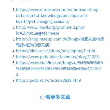
https://www.moreson.com.tw/moreson/blog-
detail/furkid-knowledge/pet-food-and-
health/pet-changing-seasons/
http://www.lkawf.org/profile4-2.php?
id=1840&lang=tchinese
https://shop.maoup.com.tw/blogs/毛起來寵物情
報誌/毛孩的春天病1
https://kknews.cc/zh-tw/pet/zpplmy3.html
https://www.pets-planet.com.tw/blog/11388
https://www.sbm9e.com/blogs/dr%E5%96%B5
%E5%B0%8F%E6%95%99%E5%AE%A4/11907
3
https://petbird.tw/article2829.html
👉
看更多文章