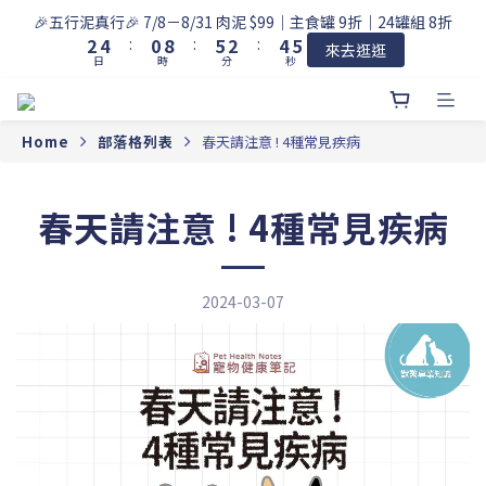
3
5
1
9
6
3
5
6
🎉五行泥真行🎉 7/8－8/31 肉泥 $99｜主食罐 9折｜24罐組 8折
2
4
:
0
8
:
5
2
:
4
5
來去逛逛
日
時
分
秒
1
3
7
4
1
3
4
0
2
6
3
0
2
3
1
5
2
1
2
0
4
1
0
1
Home
部落格列表
春天請注意 ! 4種常見疾病
3
0
0
2
1
春天請注意 ! 4種常見疾病
0
2024-03-07