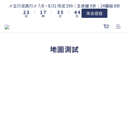
3
4
2
8
4
6
5
5
🎉五行泥真行🎉 7/8－8/31 肉泥 $99｜主食罐 9折｜24罐組 8折
2
3
:
1
7
:
3
5
:
4
4
來去逛逛
日
時
分
秒
1
2
0
6
2
4
3
3
0
1
5
1
3
2
2
0
4
0
2
1
1
3
1
0
0
2
0
地圖測試
1
0