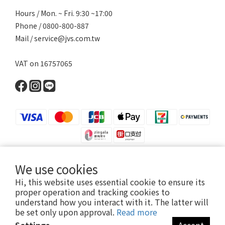
Hours / Mon. ~ Fri. 9:30 ~17:00
Phone / 0800-800-887
Mail / service@jvs.com.tw
VAT on 16757065
We use cookies
Hi, this website uses essential cookie to ensure its
Copyright 2021 ©寶昕股份有限公司 | Johnson V Science Corp., Ltd.
proper operation and tracking cookies to
本公司所有產品已投保富邦產物產品責任險1000萬元
understand how you interact with it. The latter will
be set only upon approval.
Read more