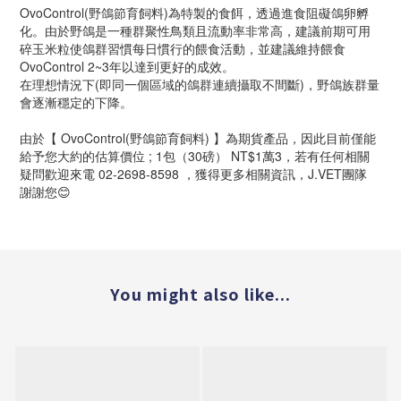
OvoControl(野鴿節育飼料)為特製的食餌，透過進食阻礙鴿卵孵
化。
由於野鴿是一種群聚性鳥類且流動率非常高，建議前期可用
碎玉米粒使鴿群習慣每日慣行的餵食活動，並建議維持餵食
OvoControl 2~3年以達到更好的成效。
在理想情況下(即同一個區域的鴿群連續攝取不間斷)，野鴿族群量
會逐漸穩定的下降。
由於【 OvoControl(野鴿節育飼料) 】為期貨產品，因此目前僅能
給予您大約的估算價位 ; 1包（30磅） NT$1萬3，若有任何相關
疑問歡迎來電 02-2698-8598 ，獲得更多相關資訊，J.VET團隊
謝謝您😊
You might also like...