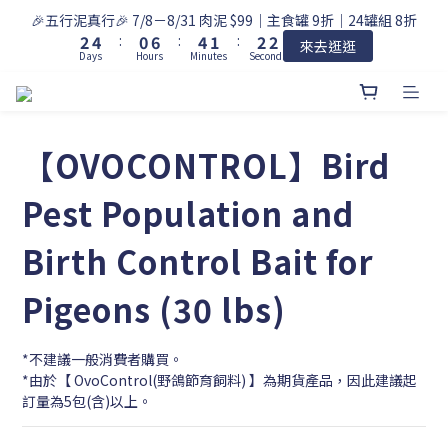
3
3
5
1
7
5
2
3
🎉五行泥真行🎉 7/8－8/31 肉泥 $99｜主食罐 9折｜24罐組 8折
2
2
4
:
0
6
:
4
1
:
2
來去逛逛
Days
Hours
Minutes
Seconds
1
1
3
5
3
0
1
0
0
2
4
2
0
1
3
1
0
2
0
1
【OVOCONTROL】Bird
0
Pest Population and
Birth Control Bait for
Pigeons (30 lbs)
*不建議一般消費者購買。
*由於【 OvoControl(野鴿節育飼料) 】為期貨產品，因此建議起
訂量為5包(含)以上。