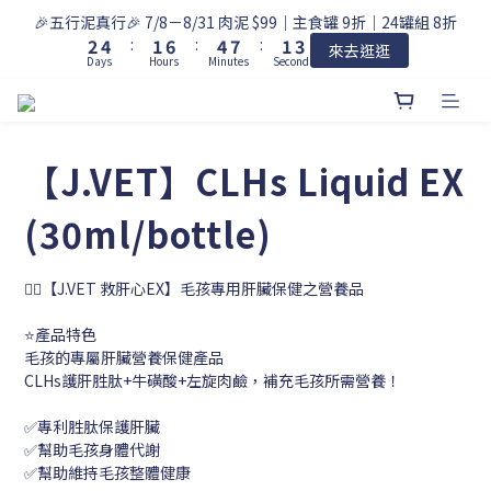
3
5
2
7
5
8
2
4
🎉五行泥真行🎉 7/8－8/31 肉泥 $99｜主食罐 9折｜24罐組 8折
2
4
:
1
6
:
4
7
:
1
3
來去逛逛
Days
Hours
Minutes
Seconds
1
3
0
5
3
6
0
2
0
2
4
2
5
1
1
3
1
4
0
0
2
0
3
1
2
【J.VET】CLHs Liquid EX
0
1
0
(30ml/bottle)
👨‍⚕️【J.VET 救肝心EX】毛孩專用肝臟保健之營養品
⭐產品特色
毛孩的專屬肝臟營養保健產品
CLHs護肝胜肽+牛磺酸+左旋肉鹼，補充毛孩所需營養！
✅專利胜肽保護肝臟
✅幫助毛孩身體代謝
✅幫助維持毛孩整體健康