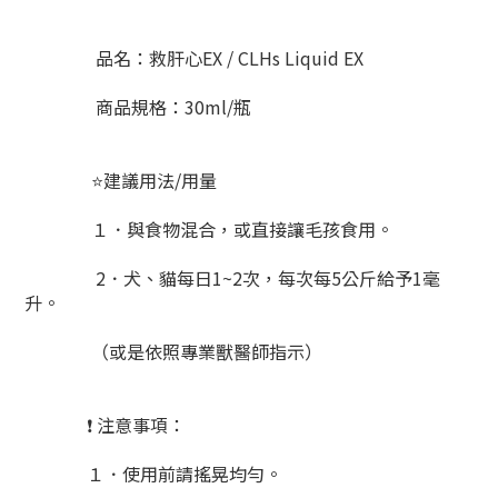
品名：
救肝心EX
/
CLHs Liquid EX
商品規格：
30ml/瓶
⭐建議用法/用量
１．與食物混合，或直接讓毛孩食用。
2．犬、貓每日1~2次，每次每5公斤給予1毫
升。
（或是依照專業獸醫師指示）
❗ 注意事項：
１．使用前請搖晃均勻。