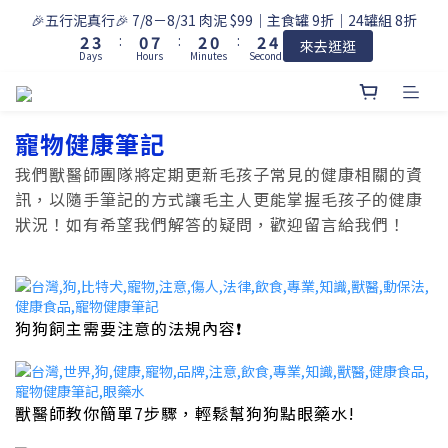
5
3
4
1
8
3
1
3
🎉五行泥真行🎉 7/8－8/31 肉泥 $99｜主食罐 9折｜24罐組 8折
4
2
3
:
0
7
:
2
0
:
2
來去逛逛
3
Days
Hours
Minutes
Seconds
1
2
6
1
1
2
0
1
5
0
0
1
0
4
0
3
寵物健康筆記
2
1
我們獸醫師團隊將定期更新毛孩子常見的健康相關的資
0
訊，以隨手筆記的方式讓毛主人更能掌握毛孩子的健康
狀況！如有希望我們解答的疑問，歡迎留言給我們！
狗狗飼主需要注意的法規內容❗
獸醫師教你簡單7步驟，輕鬆幫狗狗點眼藥水!