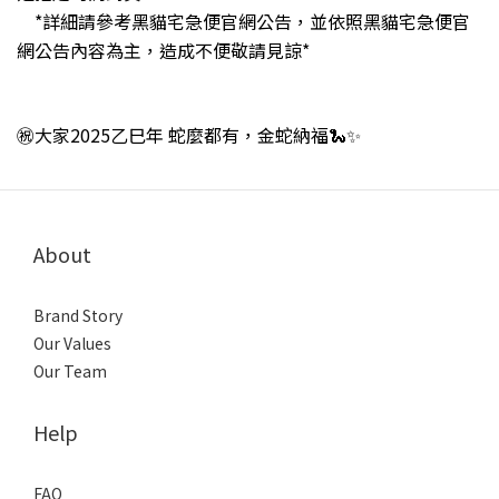
*詳細請參考黑貓宅急便官網公告，並依照黑貓宅急便官
網公告內容為主，造成不便敬請見諒
*
㊗️大家2025乙巳年
蛇麼都有
，金蛇納福
🐍✨
About
Brand Story
Our Values
Our Team
Help
FAQ