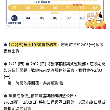
1/22
(三)
早上10:30將會結單
，若逾時將於2/03(一)依序
●
盡速出貨
!
1/23 (四) 至 2/02 (日)將暫停客服與貨運服務，這段期間
●
如有任何問題，歡迎先來信客服信箱留言，
我們會在
2/03
(一)
第一時間依序回覆
，非常感謝
🤗
黑貓宅急便_春節繁盛期服務調整公告
，
●
1/02(四)
~
2/02
(日)
將無法保證隔日到貨，以及指定日期或
是指定時間到貨。