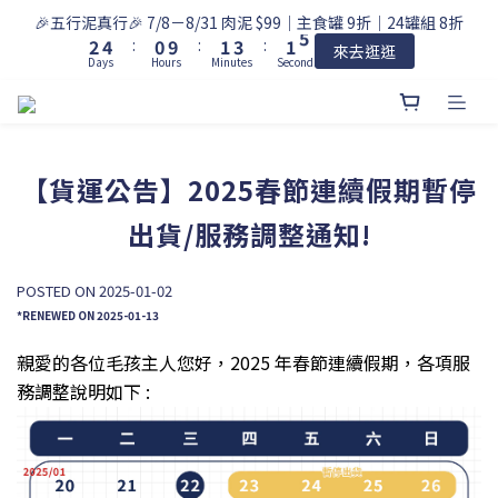
3
5
1
2
4
2
5
🎉五行泥真行🎉 7/8－8/31 肉泥 $99｜主食罐 9折｜24罐組 8折
2
4
:
0
9
:
1
3
:
1
4
來去逛逛
Days
Hours
Minutes
Seconds
1
3
8
0
2
0
3
0
2
7
1
2
1
6
0
1
0
5
0
4
【貨運公告】2025春節連續假期暫停
3
2
出貨/服務調整通知!
1
0
POSTED ON 2025-01-02
*RENEWED ON 2025-01-13
親愛的各位毛孩主人您好，
2025 年春節連續假期，各項服
務
調整
說明如下 :