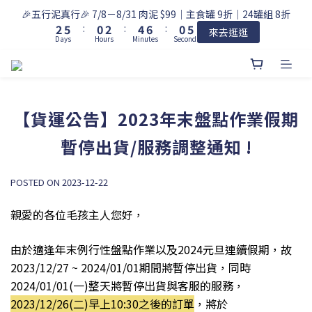
3
6
1
3
5
7
1
6
🎉五行泥真行🎉 7/8－8/31 肉泥 $99｜主食罐 9折｜24罐組 8折
2
5
:
0
2
:
4
6
:
0
5
來去逛逛
Days
Hours
Minutes
Seconds
1
4
1
3
5
4
0
3
0
2
4
3
2
1
3
2
1
0
2
1
0
1
0
【貨運公告】2023年末盤點作業假期
0
暫停出貨/服務調整通知 !
POSTED ON 2023-12-22
親愛的各位毛孩主人您好，
由於適逢年末例行性盤點作業以及
2024元旦連續假期
，故
2023/12/27 ~
2024/01/01
期間將暫停出貨，同時
2024/01/01(一)整天將暫停出貨與客服的服務
，
2023/12/26
(二
)
早上10:30之後的訂單
，
將於