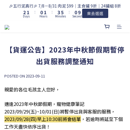
3
2
1
2
4
6
1
🎉五行泥真行🎉 7/8－8/31 肉泥 $99｜主食罐 9折｜24罐組 8折
2
1
:
0
1
:
3
5
:
0
9
來去逛逛
Days
Hours
Minutes
Seconds
1
0
0
2
4
8
0
1
3
7
0
2
6
1
5
0
4
【貨運公告】2023年中秋節假期暫停
3
2
出貨服務調整通知
1
0
POSTED ON 2023-09-11
親愛的各位毛孩主人您好，
適逢2023年中秋節假期，寵物健康筆記
2023/09/29(五)~
10/01(日)
將暫停出貨與客服的服務
，
2023/09/28
(四
)
早上10:30前將會結單
，若逾時將延至下個
工作天盡快依序出貨 !