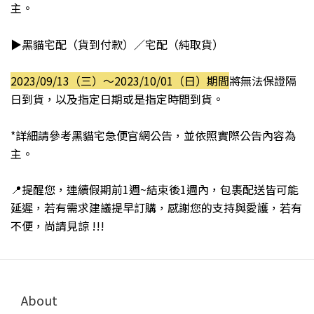
主。
▶黑貓宅配（貨到付款）／宅配（純取貨）
2023/09/13（三）～2023/10/01（日）期間
將無法保證隔
日到貨，以及指定日期或是指定時間到貨。
*詳細請參考黑貓宅急便官網公告
，並依照
實際
公告內容為
主。
📍提醒您
，
連續假期前1週~結束後1週
內
，
包裹配送皆可能
延遲
，若有需求建議提早訂購
，
感謝您的支持與愛護，若有
不便，尚請見諒 !!!
About