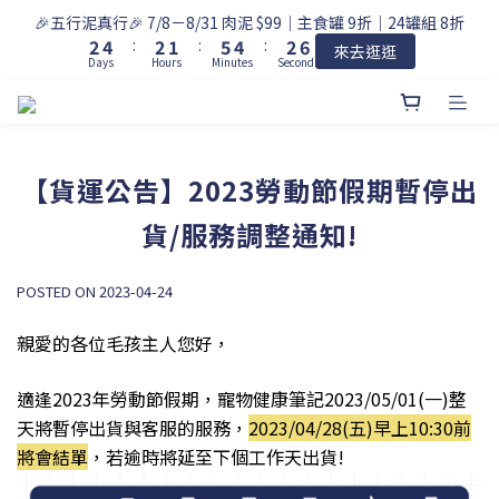
3
5
3
2
6
5
3
7
🎉五行泥真行🎉 7/8－8/31 肉泥 $99｜主食罐 9折｜24罐組 8折
2
4
:
2
1
:
5
4
:
2
6
來去逛逛
Days
Hours
Minutes
Seconds
1
3
1
0
4
3
1
5
0
2
0
3
2
0
4
1
2
1
3
0
1
0
2
0
1
【貨運公告】2023勞動節假期暫停出
0
貨/服務調整通知!
POSTED ON 2023-04-24
親愛的各位毛孩主人您好，
適逢2023年勞動節假期，寵物健康筆記2023/05/01(一)整
天將暫停出貨與客服的服務
，
2023/04/28
(五
)
早上10:30前
將會結單
，若逾時將延至下個工作天出貨!