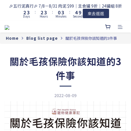
3
4
3
4
1
4
5
🎉五行泥真行🎉 7/8－8/31 肉泥 $99｜主食罐 9折｜24罐組 8折
9
2
3
:
2
3
:
0
3
:
4
8
來去逛逛
Days
Hours
Minutes
Seconds
1
2
1
2
2
3
7
0
1
0
1
1
2
6
0
0
0
1
5
0
4
Home
Blog list page
關於毛孩保險你該知道的3件事
3
2
關於毛孩保險你該知道的3
1
0
件事
2022-08-09