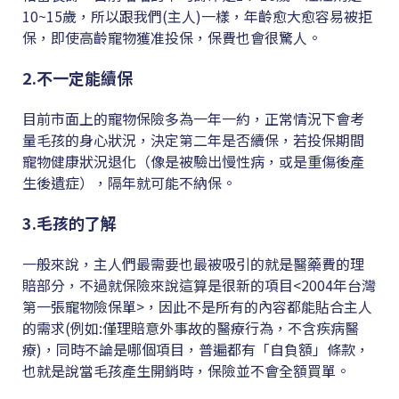
10~15歲，所以跟我們(主人)一樣，年齡愈大愈容易被拒
保，即使高齡寵物獲准投保，保費也會很驚人。
2.不一定能續保
目前市面上的寵物保險多為一年一約，正常情況下會考
量毛孩的身心狀況，決定第二年是否續保，若投保期間
寵物健康狀況退化（像是被驗出慢性病，或是重傷後產
生後遺症），隔年就可能不納保。
3.毛孩的了解
一般來說，主人們最需要也最被吸引的就是醫藥費的理
賠部分，不過就保險來說這算是很新的項目<2004年台灣
第一張寵物險保單>，因此不是所有的內容都能貼合主人
的需求(例如:僅理賠意外事故的醫療行為，不含疾病醫
療)，同時不論是哪個項目，普遍都有「自負額」條款，
也就是說當毛孩產生開銷時，保險並不會全額買單。