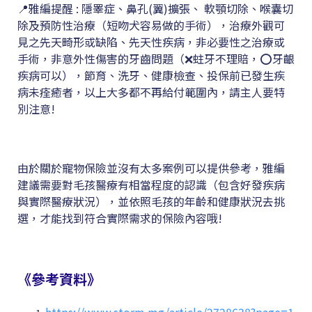
📍雅編提醒 : 隱睪症、鼻孔(翼)擴張、 軟顎切除、喉囊切
除及預防性治療（短吻犬容易做的手術），治療外觀可
見之先天畸形或缺陷、先天性疾病，非必要性之治療或
手術，非意外性傷害的牙齒問題（❌蛀牙不理賠，⭕牙齦
疾病可以），節育、洗牙、健康檢查、投保前已發生疾
病未痊癒者，以上大多都不再給付範圍內，請主人要特
別注意!
由於關於寵物保險並沒有太多案例可以提供參考，雅編
建議需要對毛孩醫療有相當程度的認識（包含好發疾病
與實際醫療狀況），並依照毛孩的年齡和健康狀況去挑
選，才能找到符合實際需求的保險內容哦!
《參考資料》
https://www.storm.mg/article/2728638?page=1