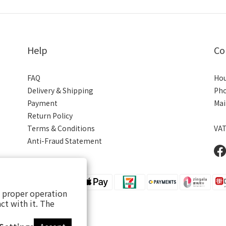
Help
Co
FAQ
Hou
Delivery & Shipping
Pho
Payment
Mai
Return Policy
Terms & Conditions
VAT
Anti-Fraud Statement
s proper operation
ct with it. The