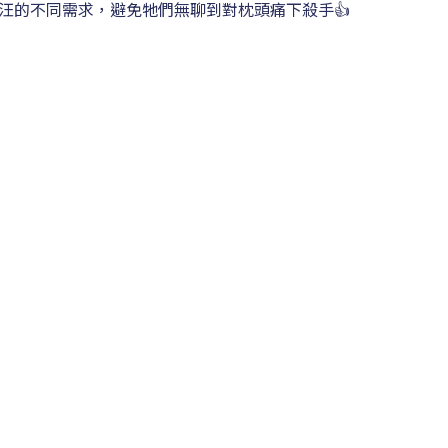
汪的不同需求，避免牠們無聊到對枕頭痛下殺手👍