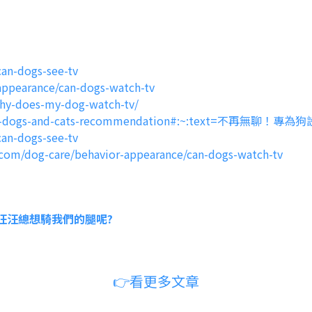
an-dogs-see-tv
appearance/can-dogs-watch-tv
/why-does-my-dog-watch-tv/
/tv-for-dogs-and-cats-recommendation#:~:text=不再
an-dogs-see-tv
com/dog-care/behavior-appearance/can-dogs-watch-tv
麼汪汪總想騎我們的腿呢?
👉看更多文章