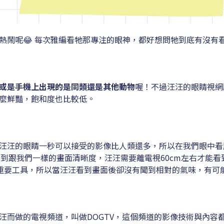
鬧呢😂 每次雅編看牠那專注的眼神，都好想問牠到底有沒有看
或是手機上出現的是同類還是其他動物
喔！不過汪汪的眼睛視網
麼鮮豔，飽和度也比較低。
汪汪的眼睛一秒可以接受的影像比人類還多，所以在我們眼中看
要達到跟我們一樣的畫面清晰度，汪汪需要離電視60cm左右才能
的重要工具，所以當汪汪看到畫面後卻沒有聞到相對的氣味，有可
汪而做的電視頻道，叫做DOGTV，這個頻道的影像技術與內容