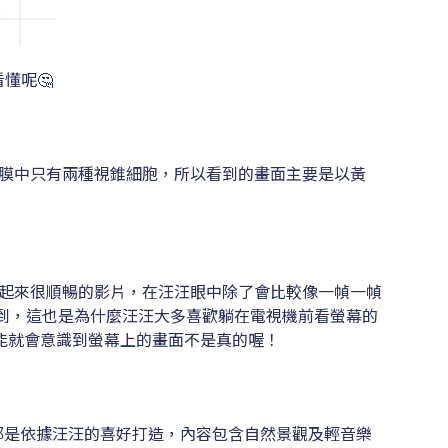
懂呢🤔
膜中只有兩種視錐細胞，所以看到的畫面主要是以黃
起來很順暢的影片，在汪汪眼中除了會比較像一幀一幀
看到，這也是為什麼汪汪大多喜歡躺在電視機前看螢幕的
能就會意識到螢幕上的畫面不是真的喔！
都是依據汪汪的喜好打造，內容包含自然景觀及輕音樂