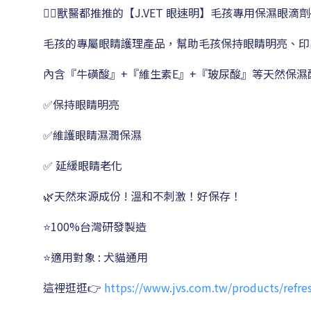
👨‍⚕️獸醫都推推的【J.VET 眼速明】毛孩專用保濕眼滴劑
毛孩的專屬眼睛護理產品，幫助毛孩保持眼睛明亮、印
內含『牛磺酸』+『維生素E』+『玻尿酸』等天然保濕
✅保持眼睛明亮
✅維護眼睛濕潤保濕
✅ 延緩眼睛老化
🌿天然來源成份 ! 溫和不刺激！好保存！
⭐100%台灣研發製造
⭐適用對象 : 犬貓通用
這裡逛逛👉
https://www.jvs.com.tw/products/refre