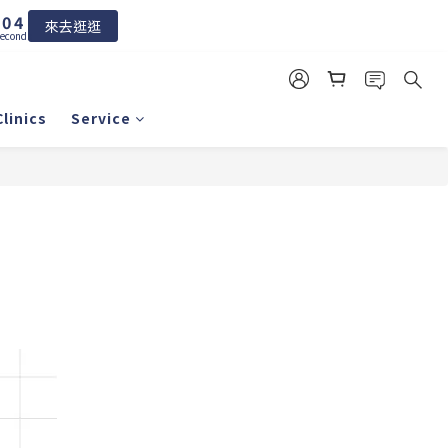
1
4
0
3
來去逛逛
econds
2
1
0
linics
Service