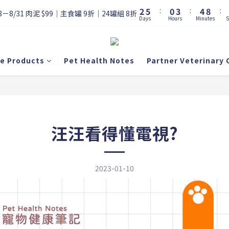
3
6
1
4
5
9
2
5
:
0
3
:
4
8
:
8－8/31 肉泥 $99｜主食罐 9折｜24罐組 8折
Days
Hours
Minutes
S
1
4
2
3
7
0
3
1
2
6
2
0
1
5
1
0
4
re Products
Pet Health Notes
Partner Veterinary C
0
3
2
1
0
汪汪看得懂電視?
2023-01-10