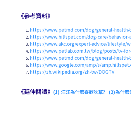
《參考資料》
https://www.petmd.com/dog/general-health/c
https://www.hillspet.com/dog-care/behavior-
https://www.akc.org/expert-advice/lifestyle
https://www.petlab.com.tw/blog/posts
https://www.petmd.com/dog/general-health/c
https://www.google.com/amp/s/amp.hillspet.
https://zh.wikipedia.org/zh-tw/DOGTV
《延伸閱讀》
(1) 汪汪為什麼喜歡吃草?
(2)為什