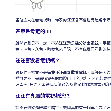
各位主人在看電視時，你家的汪汪會不會也總是跑來湊熱
答案是肯定的
🙆‍♀️
雖然追劇是不一定，不過汪汪還是
能分辨出電視、平板
色、棕色、灰色、暗藍色來呈現，不會像我們看到的這
汪汪喜歡看電視嗎？
跟我們一樣
並不是每隻汪汪都喜歡看電視
，或許是因為
播放之外，畫面還會有點閃爍(卡卡的)😹 ，另外若
原因喔! 另外，因為汪汪優異的嗅覺是牠們認識世界
汪汪有專屬的電視頻道!?
請不要懷疑是雅編打錯字，美國真的有一個專門為了汪