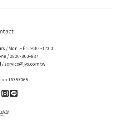
ntact
rs / Mon. ~ Fri. 9:30 ~17:00
ne / 0800-800-887
l / service@jvs.com.tw
 on 16757065