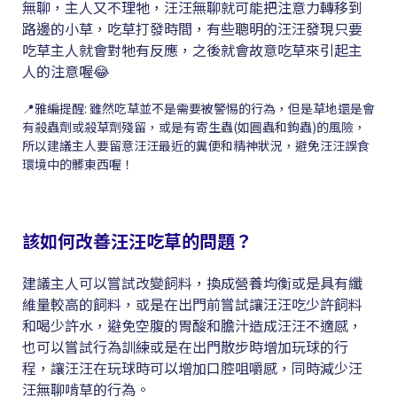
無聊，主人又不理牠，汪汪無聊就可能把注意力轉移到
路邊的小草，吃草打發時間，有些聰明的汪汪發現只要
吃草主人就會對牠有反應，之後就會故意吃草來引起主
人的注意喔😂
📍雅編提醒: 雖然吃草並不是需要被警惕的行為，但是草地還是會
有殺蟲劑或殺草劑殘留，或是有寄生蟲(如圓蟲和鉤蟲)的風險，
所以建議主人要留意汪汪最近的糞便和精神狀況，避免汪汪誤食
環境中的髒東西喔！
該如何改善汪汪吃草的問題？
建議主人可以嘗試改變飼料，換成營養均衡或是具有纖
維量較高的飼料，或是在出門前嘗試讓汪汪吃少許飼料
和喝少許水，避免空腹的胃酸和膽汁造成汪汪不適感，
也可以嘗試行為訓練或是在出門散步時增加玩球的行
程，讓汪汪在玩球時可以增加口腔咀嚼感，同時減少汪
汪無聊啃草的行為。