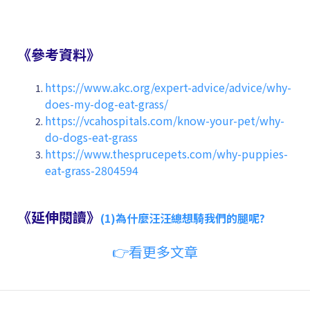
《參考資料》
https://www.akc.org/expert-advice/advice/why-
does-my-dog-eat-grass/
https://vcahospitals.com/know-your-pet/why-
do-dogs-eat-grass
https://www.thesprucepets.com/why-puppies-
eat-grass-2804594
《延伸閱讀》
(1)
為什麼汪汪總想騎我們的腿呢?
👉看更多文章