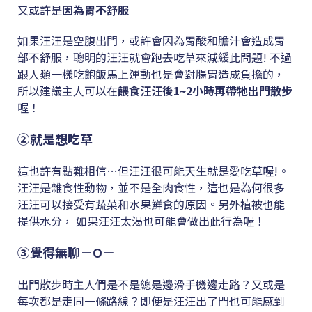
又或許是
因為胃不舒服
如果汪汪是空腹出門，或許會因為胃酸和膽汁會造成胃
部不舒服，聰明的汪汪就會跑去吃草來減緩此問題! 不過
跟人類一樣吃飽飯馬上運動也是會對腸胃造成負擔的，
所以建議主人可以在
餵食汪汪後1~2小時再帶牠出門散步
喔！
②就是想吃草
這也許有點難相信…但汪汪很可能天生就是愛吃草喔!。
汪汪是雜食性動物，並不是全肉食性，這也是為何很多
汪汪可以接受有蔬菜和水果鮮食的原因。另外植被也能
提供水分， 如果汪汪太渴也可能會做出此行為喔！
③覺得無聊－O－
出門散步時主人們是不是總是邊滑手機邊走路？又或是
每次都是走同一條路線？即便是汪汪出了門也可能感到