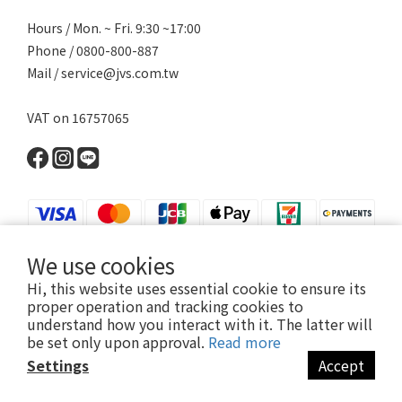
Hours / Mon. ~ Fri. 9:30 ~17:00
Phone / 0800-800-887
Mail / service@jvs.com.tw
VAT on 16757065
We use cookies
Hi, this website uses essential cookie to ensure its
proper operation and tracking cookies to
understand how you interact with it. The latter will
Copyright 2021 ©寶昕股份有限公司 | Johnson V Science Corp., Ltd.
be set only upon approval.
Read more
本公司所有產品已投保富邦產物產品責任險1000萬元
Settings
Accept