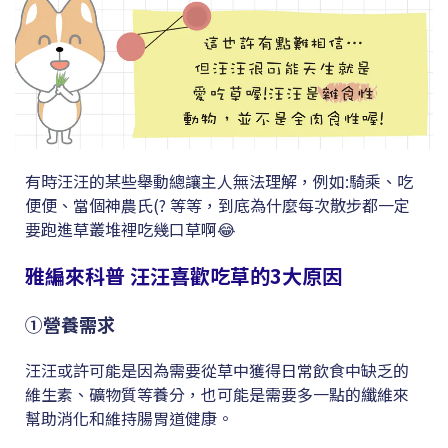
有時汪汪的某些舉動總讓主人無法理解，例如:騎乘、吃
便便、當個神農氏(? 等等，到底為什麼每次散步都一定
要跑進草叢堆裡吃幾口草啊😂
雅編來科普 汪汪喜歡吃草的3大原因
①營養需求
汪汪或許可能是因為需要從草中獲得日常飲食中缺乏的
維生素、礦物質等養分，也可能是需要多一點的纖維來
幫助消化和維持腸胃道健康。