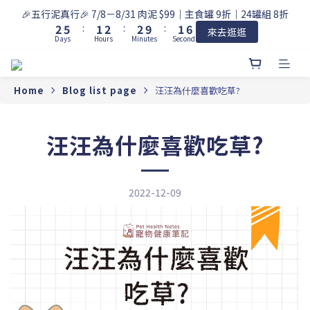
3
6
2
3
3
2
7
🎉五行泥真行🎉 7/8－8/31 肉泥 $99｜主食罐 9折｜24罐組 8折
2
5
:
1
2
:
2
9
:
1
6
來去逛逛
Days
Hours
Minutes
Seconds
1
4
0
1
1
8
0
5
0
3
0
0
7
4
2
6
3
1
5
2
Home
Blog list page
汪汪為什麼喜歡吃草?
0
4
1
3
0
2
汪汪為什麼喜歡吃草?
1
0
2022-12-09