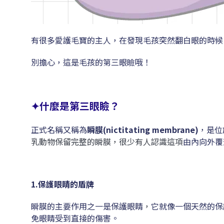
有很多愛護毛寶的主人，在發現毛孩突然翻白眼的時候
別擔心，這是毛孩的第三眼瞼哦！
✦
什麼是第三眼瞼？
正式名稱又稱為
瞬膜(nictitating membrane)
，是位
乳動物保留完整的瞬膜，很少有人認識這項
由內向外覆
1.保護眼睛的盾牌
瞬膜的主要作用之一是保護眼睛
，
它就像一個天然的保
免眼睛受到直接的傷害。