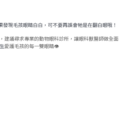
如果發現毛孩眼睛白白，可不要再誤會牠是在翻白眼哦！
，建議尋求專業的動物眼科診所，讓眼科獸醫師做全面
生
愛護毛孩的每一雙眼睛👁️