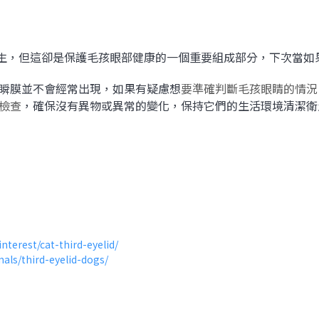
陌生，但這卻是保護毛孩眼部健康的一個重要組成部分，下次當
瞬膜並不會經常出現，如果有疑慮想
要準確判斷毛孩眼睛的情況
檢查
，確保沒有異物或異常的變化，保持它們的生活環境清潔衛
terest/cat-third-eyelid/
als/third-eyelid-dogs/