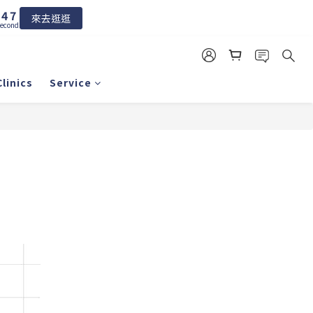
5
7
4
6
來去逛逛
econds
3
5
2
4
1
3
0
2
linics
Service
1
0