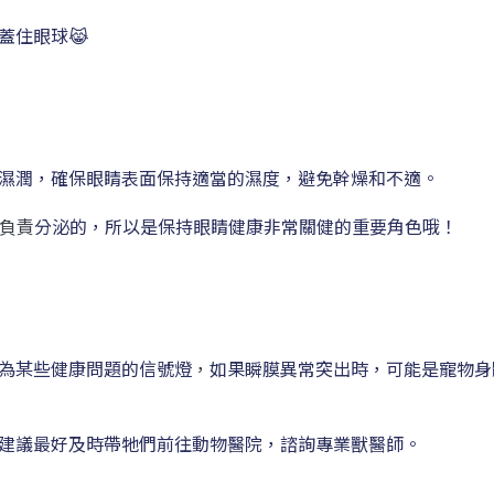
蓋住眼球😹
濕潤，確保眼睛表面保持適當的濕度，避免幹燥和不適。
負責
分泌的，所以是保持眼睛健康非常關健的重要角色哦！
為某些健康問題的信號燈
，
如果瞬膜異常突出時，可能是寵物身
建議最好及時帶牠們前往動物醫院，諮詢專業獸醫師。