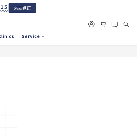
2
6
1
5
來去逛逛
econds
0
4
3
2
1
linics
Service
0