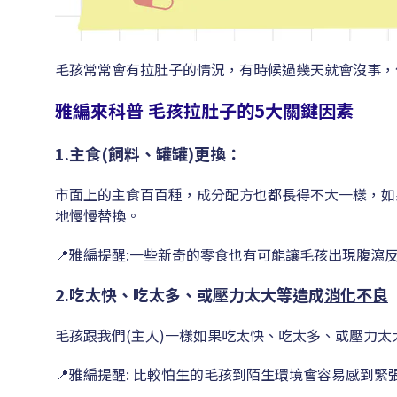
毛孩常常會有拉肚子的情況，有時候過幾天就會沒事，
雅編來科普 毛孩拉肚子的5大關鍵因素
1.主食(飼料、罐罐)更換：
市面上的主食百百種，成分配方也都長得不大一樣，如
地慢慢替換。
📍雅編提醒:一些新奇的零食也有可能讓毛孩出現腹瀉
2.吃太快、
吃太多、或壓力太大等造成
消化不良
毛孩跟我們(主人)一樣如果吃太快、吃太多、或壓力
📍雅編提醒: 比較怕生的毛孩到陌生環境會容易感