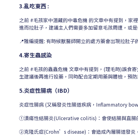
3.亂吃東西 :
之前 #毛孩家中潛藏的中毒危機 的文章中有提到，家
進而拉肚子，建議主人們需要多加留意毛孩周遭，或是
📍雅編提醒: 有時候獸醫師開立的處方藥會出現拉肚
4.寄生蟲感染
之前 #毛孩的蟲蟲危機 文章中有提到，(理毛時)誤
生建議後再進行投藥，同時配合定期用藥與體檢，預防
5.炎症性腸病（IBD）
炎症性腸病 (又稱發炎性腸道疾病，Inflammatory bowel 
①潰瘍性結腸炎(Ulcerative colitis)：會使
②克隆氏症(Crohn’s disease)：會造成內層腸道