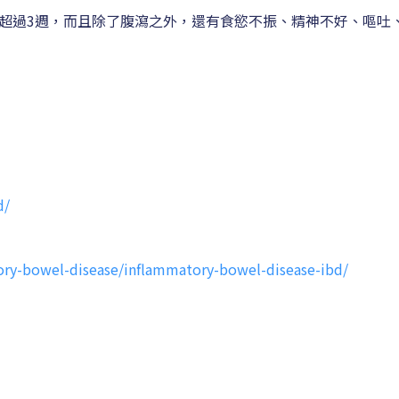
超過3週，而且除了腹瀉之外，還有食慾不振、精神不好、嘔吐
d/
ory-bowel-disease/inflammatory-bowel-disease-ibd/