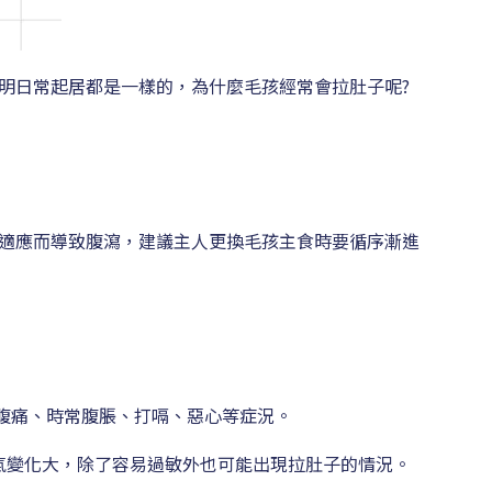
明日常起居都是一樣的，為什麼毛孩經常會拉肚子呢?
適應而導致腹瀉，建議主人更換毛孩主食時要循序漸進
腹痛、時常腹脹、打嗝、惡心等症況。
天氣變化大，除了容易過敏外也可能出現拉肚子的情況。