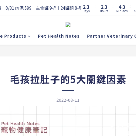
3
4
3
4
5
4
2
3
:
2
3
:
4
3
:
8－8/31 肉泥 $99｜主食罐 9折｜24罐組 8折
Days
Hours
Minutes
S
1
2
1
2
3
2
0
1
0
1
2
1
0
0
1
0
0
re Products
Pet Health Notes
Partner Veterinary C
毛孩拉肚子的5大關鍵因素
2022-08-11