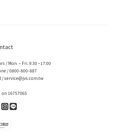
ntact
rs / Mon. ~ Fri. 9:30 ~17:00
ne / 0800-800-887
l / service@jvs.com.tw
 on 16757065