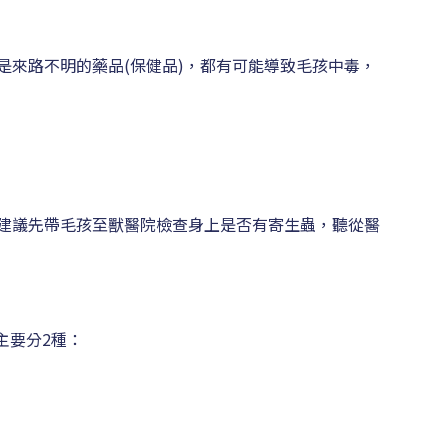
是來路不明的藥品(保健品)，都有可能導致毛孩中毒，
編建議先帶毛孩至獸醫院檢查身上是否有寄生蟲，聽從醫
主要分2種：