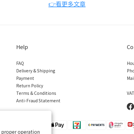
👉看更多文章
Help
Co
FAQ
Hou
Delivery & Shipping
Pho
Payment
Mai
Return Policy
Terms & Conditions
VAT
Anti-Fraud Statement
s proper operation