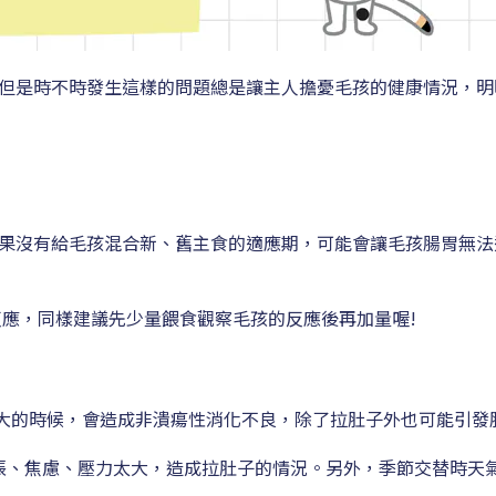
但是時不時發生這樣的問題總是讓主人擔憂毛孩的健康情況，明
果沒有給毛孩混合新、舊主食的適應期，可能會讓毛孩腸胃無法
反應，同樣建議先少量餵食觀察毛孩的反應後再加量喔!
太大的時候，會造成非潰瘍性消化不良，除了拉肚子外也可能引發
到緊張、焦慮、壓力太大，造成拉肚子的情況。另外，季節交替時