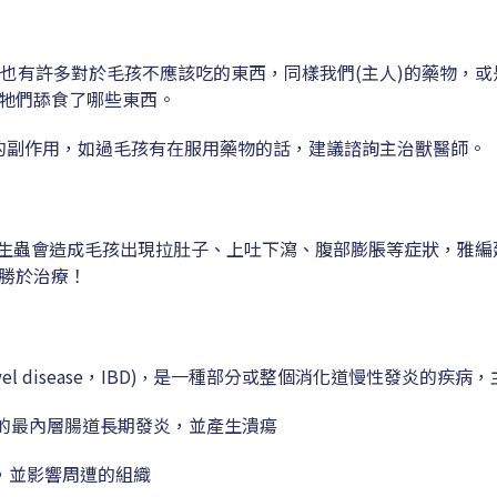
裡也有許多對於毛孩不應該吃的東西，同樣我們(主人)的藥物，或
牠們舔食了哪些東西。
子的副作用，如過毛孩有在服用藥物的話，建議諮詢主治獸醫師。
食寄生蟲會造成毛孩出現拉肚子、上吐下瀉、腹部膨脹等症狀，雅
勝於治療！
disease，IBD)
是一種部分或整個消化道慢性發炎的疾病，
，
結腸與直腸的最內層腸道長期發炎，並產生潰瘍
發炎，並影響周遭的組織