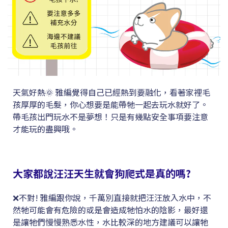
天氣好熱🌞 雅編覺得自己已經熱到要融化，看著家裡毛
孩厚厚的毛髮，你心想要是能帶牠一起去玩水就好了。
帶毛孩出門玩水不是夢想！只是有幾點安全事項要注意
才能玩的盡興哦。
大家都說汪汪天生就會狗爬式是真的嗎?
❌不對! 雅編跟你說，千萬別直接就把汪汪放入水中，不
然牠可能會有危險的或是會造成牠怕水的陰影，最好還
是讓牠們慢慢熟悉水性，水比較深的地方建議可以讓牠