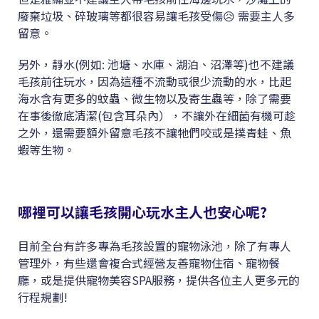
廢棄垃圾、碎玻璃等都很容易讓毛孩受傷😥 需要主人多
留意。
另外，靜水(例如: 池塘、水庫、湖泊、沼澤等)也不建議
毛孩前往玩水，因為這種不流動或很少流動的水，比起
海水含有更多的蚊蟲、微生物以及寄生蟲等，除了需要
在事後徹底清潔(包含耳朵內），不讓外在細菌有機可趁
之外，還需要額外留意毛孩不讓牠們咬或是撲青蛙、魚
蝦等生物。
哪裡可以讓毛孩開心玩水主人也安心呢?
目前全台有許多專為毛孩設置的寵物泳池，除了有專人
管理外，有些還會複合式經營友善寵物住宿、寵物餐
廳，或是提供寵物美容SPA服務，提供各位主人更多元的
行程規劃!