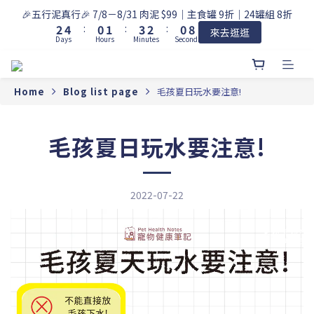
3
5
1
2
4
3
1
9
🎉五行泥真行🎉 7/8－8/31 肉泥 $99｜主食罐 9折｜24罐組 8折
2
4
:
0
1
:
3
2
:
0
8
來去逛逛
Days
Hours
Minutes
Seconds
1
3
0
2
1
7
0
2
1
0
6
1
0
5
0
4
Home
Blog list page
毛孩夏日玩水要注意!
3
2
1
毛孩夏日玩水要注意!
0
2022-07-22