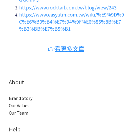
seaside-a
https://www.rocktail.com.tw/blog/view/243
https://www.easyatm.com.tw/wiki/%E9%9D%9
C%E6%B0%B4%E7%94%9F%E6%85%8B%E7
%B3%BB%E7%B5%B1
👉
看更多文章
About
Brand Story
Our Values
Our Team
Help