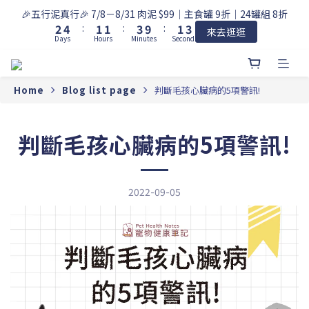
3
5
2
2
4
2
4
🎉五行泥真行🎉 7/8－8/31 肉泥 $99｜主食罐 9折｜24罐組 8折
2
4
:
1
1
:
3
9
:
1
3
來去逛逛
Days
Hours
Minutes
Seconds
1
3
0
0
2
8
0
2
0
2
1
7
1
1
0
6
0
0
5
Home
Blog list page
判斷毛孩心臟病的5項警訊!
4
3
2
判斷毛孩心臟病的5項警訊!
1
0
2022-09-05