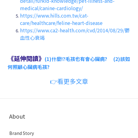
detail/furkid-knowledge/pet-Illness-and-
medical/canine-cardiology/
https://www.hills.com.tw/cat-
care/healthcare/feline-heart-disease
https://www.ca2-health.com/cvd/2014/08/29/鬱
血性心衰竭
《延伸閱讀》
(1)
什麼!?毛孩也有會心臟病?
(2)該如
何照顧心臟病毛孩?
👉看更多文章
About
Brand Story