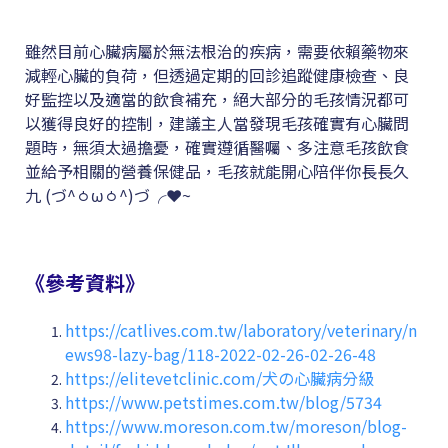
雖然目前心臟病屬於無法根治的疾病，需要依賴藥物來
減輕心臟的負荷，但透過定期的回診追蹤健康檢查、良
好監控以及適當的飲食補充，絕大部分的毛孩情況都可
以獲得良好的控制，建議主人當發現毛孩確實有心臟問
題時，無須太過擔憂，確實遵循醫囑、多注意毛孩飲食
並給予相關的營養保健品，毛孩就能開心陪伴你長長久
九 (づ^ㆁωㆁ^)づ╭❤~
《參考資料》
https://catlives.com.tw/laboratory/veterinary/n
ews98-lazy-bag/118-2022-02-26-02-26-48
https://elitevetclinic.com/犬の心臟病分級
https://www.petstimes.com.tw/blog/5734
https://www.moreson.com.tw/moreson/blog-