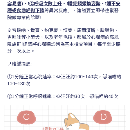
容易喘)
、
❗
②呼吸次數上升
、
❗
睡覺頻頻換姿勢
、
❗
睡不安
穩或食慾輕微下降
等異常反應」，建議要立即帶往獸醫
院做專業的診斷!
※雪瑞納、貴賓、約克夏、博美、馬爾濟斯、臘腸狗、
吉哇哇等小型犬，以及老年毛孩，都屬於心臟病的高風
險族群!建議將心臟聽診列為基本檢查項目，每年至少聽
診一次以上。
📍雅編提醒:
①1分鐘正常心跳速率：🐶汪汪約100~140次，🐱喵喵約
120~180次
②1分鐘正常呼吸速率：🐶汪汪約30次，🐱喵喵約40次