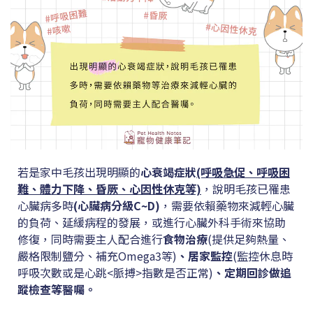
若是家中毛孩出現明顯的
心衰竭症狀
(呼吸急促、呼吸困
難、體力下降、昏厥、心因性休克等)
，說明毛孩已罹患
心臟病多時
(
心臟病分級C~D)
，需要依賴藥物來減輕心臟
的負荷、延緩病程的發展，或進行心臟外科手術來協助
修復，同時需要主人配合進行
食物治療
(提供足夠熱量、
嚴格限制鹽分、補充Omega3等)
、
居家監控
(監控休息時
呼吸次數或是心跳<脈搏>指數是否正常)
、
定期回診做追
蹤檢查等醫囑。