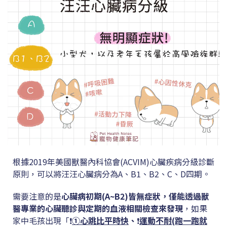
根據2019年美國獸醫內科協會(ACVIM)心臟疾病分級診斷
原則，可以將汪汪心臟病分為A、B1、B2、C、D四期。
需要注意的是
心臟病初期(A~B2)皆無症狀，僅能透過獸
醫專業的心臟聽診與定期的血液相關檢查來發現
，如果
家中毛孩出現「❗
①心跳比平時快
、
❗
運動不耐(跑一跑就